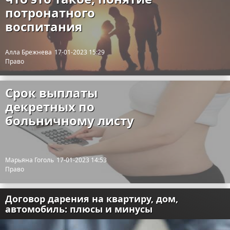
потронатного
воспитания
Алла Брежнева
17-01-2023 15:29
Право
Срок выплаты
декретных по
больничному листу
Марьяна Гоголь
17-01-2023 14:53
Право
Договор дарения на квартиру, дом,
автомобиль: плюсы и минусы