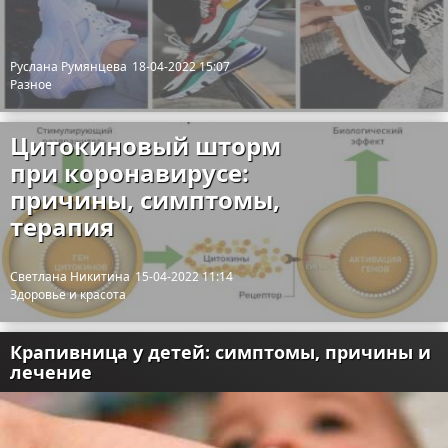
Руслана Румянцева
18-04-2022 15:07
Разное
Цитокиновый шторм
при коронавирусе:
причины, симптомы,
терапия
Светлана Никитина
15-04-2022 11:14
Здоровье и красота
Крапивница у детей: симптомы, причины и
лечение