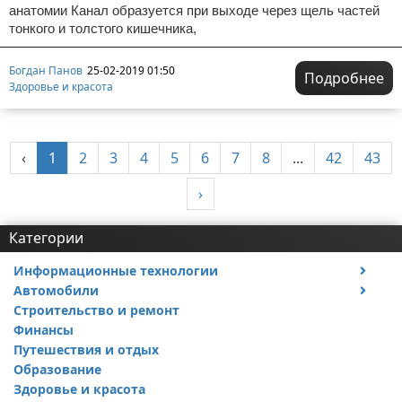
анатомии Канал образуется при выходе через щель частей
тонкого и толстого кишечника,
Богдан Панов
25-02-2019 01:50
Подробнее
Здоровье и красота
‹
1
2
3
4
5
6
7
8
...
42
43
›
Категории
Информационные технологии
Автомобили
Тесты и обзоры устройств
Строительство и ремонт
Ремонт авто
Финансы
Путешествия и отдых
Образование
Здоровье и красота