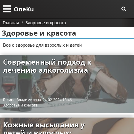
Меню
X
OneKu
Главная
Главная
Здоровье и красота
Здоровье и красота
Категории
Все о здоровье для взрослых и детей
Поиск
Информационные технологии
Современный подход к
О проекте
Автомобили
Тесты и обзоры устройств
лечению алкоголизма
Контакты
Строительство и ремонт
Ремонт авто
Сотрудничество
Финансы
Галина Владимирова
24-02-2024 13:46
Размещение рекламы
Путешествия и отдых
Здоровье и красота
Для правообладателей
Образование
Кожные высыпания у
Условия предоставления информации
Здоровье и красота
детей и взрослых: