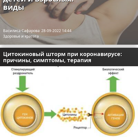
виды
Отказ от ответственности
Разное
Право
Василиса Сафарова
28-09-2022 14:44
Здоровье и красота
Цитокиновый шторм при коронавирусе:
причины, симптомы, терапия