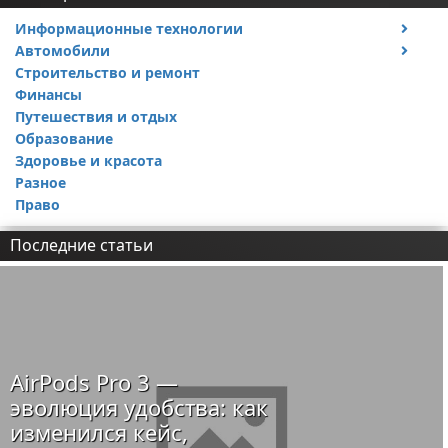
Информационные технологии
Автомобили
Тесты и обзоры устройств
Строительство и ремонт
Ремонт авто
Финансы
Путешествия и отдых
Образование
Здоровье и красота
Разное
Право
Последние статьи
AirPods Pro 3 —
эволюция удобства: как
изменился кейс,