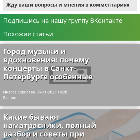
Жду ваши вопросы и мнения в комментариях
Подпишись на нашу группу ВКонтакте
Похожие статьи
Город музыки и
вдохновения: почему
концерты в Санкт-
Петербурге особенные
Инесса Королева
06-11-2025 14:28
Разное
Какие бывают
наматрасники, полный
разбор и советы при