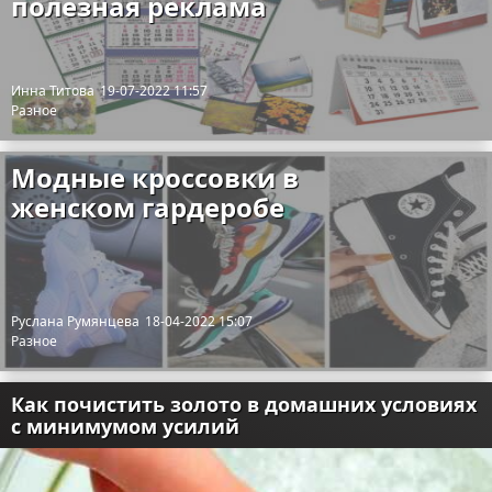
полезная реклама
Инна Титова
19-07-2022 11:57
Разное
Модные кроссовки в
женском гардеробе
Руслана Румянцева
18-04-2022 15:07
Разное
Как почистить золото в домашних условиях
с минимумом усилий