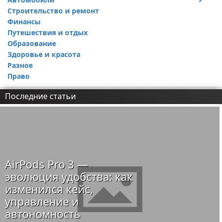
Строительство и ремонт
Ремонт авто
Финансы
Путешествия и отдых
Образование
Здоровье и красота
Разное
Право
Последние статьи
AirPods Pro 3 —
эволюция удобства: как
изменился кейс,
управление и
автономность