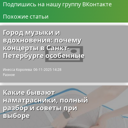
Подпишись на нашу группу ВКонтакте
Похожие статьи
Город музыки и
вдохновения: почему
концерты в Санкт-
Петербурге особенные
Инесса Королева
06-11-2025 14:28
Разное
Какие бывают
наматрасники, полный
разбор и советы при
выборе