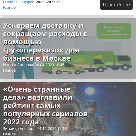
Гаврила Фёдоров
20-09-2023 15:33
Подробнее
Разное
Ускоряем доставку и
сокращаем расходы с
помощью
грузоперевозок для
бизнеса в Москве
Инесса Лионова
24-04-2023 10:46
Разное
«‎Очень странные
дела»‎ возглавили
рейтинг самых
популярных сериалов
2022 года
Зинаида Аверина
14-12-2022 17:13
Разное