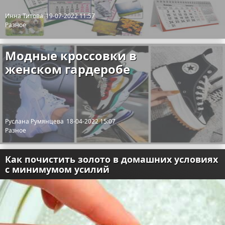
Инна Титова
19-07-2022 11:57
Разное
Модные кроссовки в
женском гардеробе
Руслана Румянцева
18-04-2022 15:07
Разное
Как почистить золото в домашних условиях
с минимумом усилий