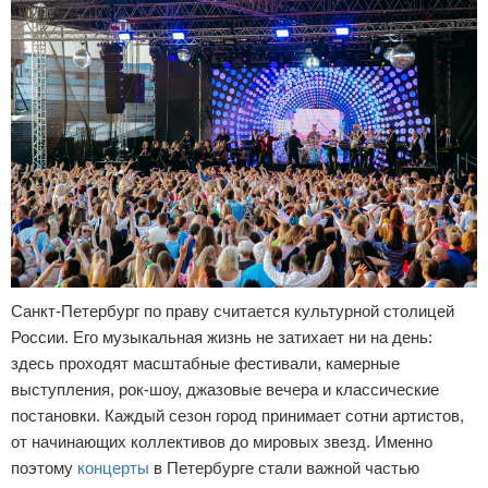
Отказ от ответственности
Разное
Право
Санкт-Петербург по праву считается культурной столицей
России. Его музыкальная жизнь не затихает ни на день:
здесь проходят масштабные фестивали, камерные
выступления, рок-шоу, джазовые вечера и классические
постановки. Каждый сезон город принимает сотни артистов,
от начинающих коллективов до мировых звезд. Именно
поэтому
концерты
в Петербурге стали важной частью