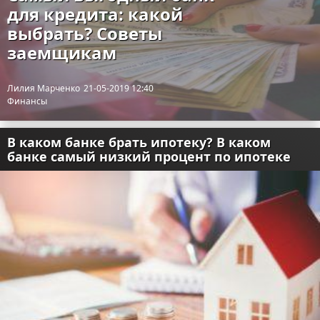
для кредита: какой
Отказ от ответственности
Разное
выбрать? Советы
заемщикам
Право
Лилия Марченко
21-05-2019 12:40
Финансы
В каком банке брать ипотеку? В каком
банке самый низкий процент по ипотеке