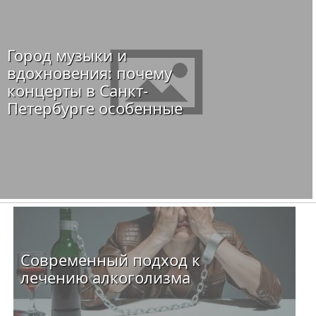
Город музыки и
вдохновения: почему
концерты в Санкт-
Петербурге особенные
Современный подход к
лечению алкоголизма