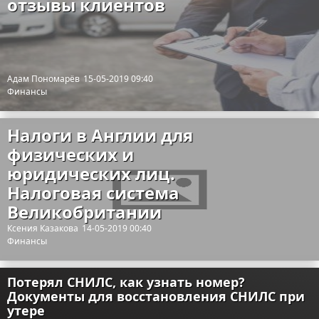
отзывы клиентов
Адам Пономарёв
15-05-2019 09:40
Финансы
Налоги в Англии для
физических и
юридических лиц.
Налоговая система
Великобритании
Ксения Казакова
14-05-2019 00:40
Финансы
Потерял СНИЛС, как узнать номер?
Документы для восстановления СНИЛС при
утере