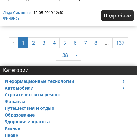
Лада Симонова
12-05-2019 12:40
Подробнее
Финансы
‹
1
2
3
4
5
6
7
8
...
137
138
›
Категории
Информационные технологии
Автомобили
Тесты и обзоры устройств
Строительство и ремонт
Ремонт авто
Финансы
Путешествия и отдых
Образование
Здоровье и красота
Разное
Право