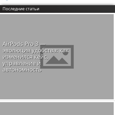
Последние статьи
AirPods Pro 3 —
эволюция удобства: как
изменился кейс,
управление и
автономность