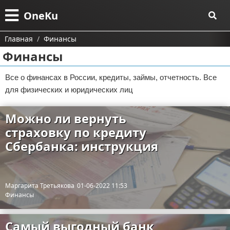
Меню
X
OneKu
Главная
Главная
Финансы
Финансы
Категории
Все о финансах в России, кредиты, займы, отчетность. Все
Поиск
Информационные технологии
для физических и юридических лиц
О проекте
Автомобили
Тесты и обзоры устройств
Можно ли вернуть
Контакты
Строительство и ремонт
Ремонт авто
страховку по кредиту
Сбербанка: инструкция
Сотрудничество
Финансы
Размещение рекламы
Путешествия и отдых
Маргарита Третьякова
01-06-2022 11:53
Финансы
Для правообладателей
Образование
Условия предоставления информации
Здоровье и красота
Самый выгодный банк