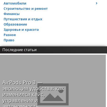
Автомобили
Тесты и обзоры устройств
Строительство и ремонт
Ремонт авто
Финансы
Путешествия и отдых
Образование
Здоровье и красота
Разное
Право
Последние статьи
AirPods Pro 3 —
эволюция удобства: как
изменился кейс,
управление и
автономность