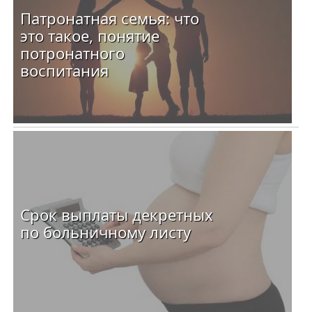
Патронатная семья: что
это такое, понятие
потронатного
воспитания
Срок выплаты декретных
по больничному листу