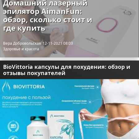
Домашний лазерный
эпилятор AimanFun:
обзор, сколько стоит и
где купить
Вера Добровольская
12-11-2021 08:03
Здоровье и красота
BioVittoria капсулы для похудения: обзор и
отзывы покупателей