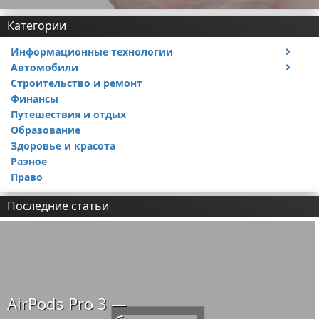
Категории
Информационные технологии
Автомобили
Тесты и обзоры устройств
Строительство и ремонт
Ремонт авто
Финансы
Путешествия и отдых
Образование
Здоровье и красота
Разное
Право
Последние статьи
AirPods Pro 3 —