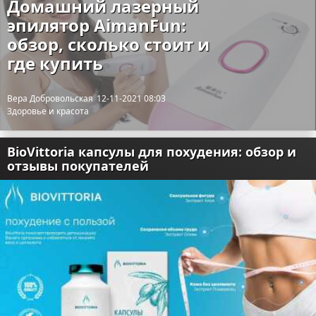
Домашний лазерный
эпилятор AimanFun:
обзор, сколько стоит и
где купить
Вера Добровольская
12-11-2021 08:03
Здоровье и красота
BioVittoria капсулы для похудения: обзор и
отзывы покупателей