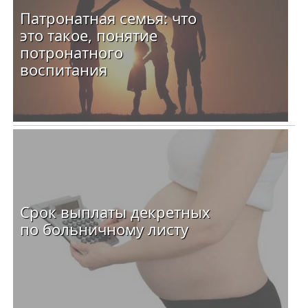
Патронатная семья: что
это такое, понятие
потронатного
воспитания
Срок выплаты декретных
по больничному листу