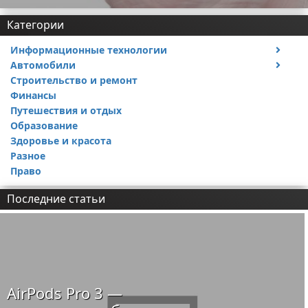
Категории
Информационные технологии
Автомобили
Тесты и обзоры устройств
Строительство и ремонт
Ремонт авто
Финансы
Путешествия и отдых
Образование
Здоровье и красота
Разное
Право
Последние статьи
AirPods Pro 3 —