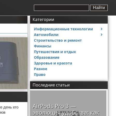
Найти
Категории
Информационные технологии
Автомобили
Тесты и обзоры устройств
Строительство и ремонт
Ремонт авто
Финансы
Путешествия и отдых
Образование
Здоровье и красота
Разное
Право
Последние статьи
AirPods Pro 3 —
е день его
эволюция удобства: как
мов