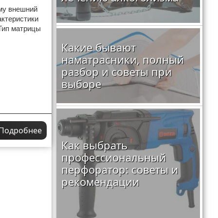
ому внешний
актеристики
 Тип матрицы
Какие бывают
наматрасники, полный
разбор и советы при
выборе
Подробнее
Как выбрать
профессиональный
перфоратор: советы и
рекомендации