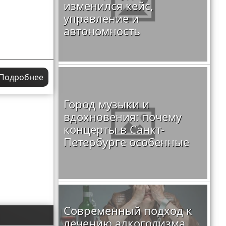
изменился кейс,
управление и
автономность
Подробнее
Город музыки и
вдохновения: почему
концерты в Санкт-
Петербурге особенные
Современный подход к
лечению алкоголизма