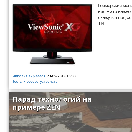
Геймерский мони
вид – это важно
окажутся под со
TN
Ипполит Кириллов
20-09-2018 15:00
Тесты и обзоры устройств
Парад технологий на
примере ZEN