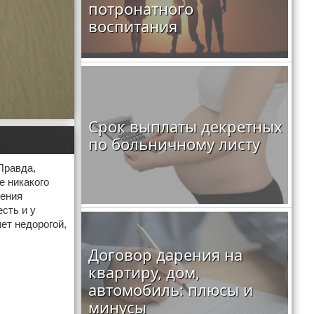
потронатного
воспитания
Срок выплаты декретных
по больничному листу
Правда,
е никакого
шения
сть и у
ет недорогой,
Договор дарения на
квартиру, дом,
автомобиль: плюсы и
минусы