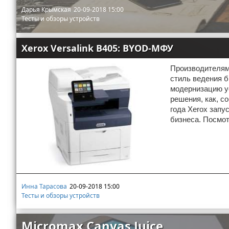
Дарья Крымская
20-09-2018 15:00
Тесты и обзоры устройств
Xerox Versalink B405: BYOD-МФУ
Производителям
стиль ведения б
модернизацию у
решения, как, с
года Xerox запу
бизнеса. Посмот
Инна Тарасова
20-09-2018 15:00
Тесты и обзоры устройств
Micromax Canvas Juice