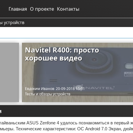
Главная
О проекте
Контакты
ы устройств
6
Navitel R400: просто
хорошее видео
Евдоким Иванов
20-09-2018 15:01
Тесты и обзоры устройств
я
айваньским ASUS Zenfone 4 удалось познакомиться в первый ж
мьеры. Технические характеристики: ОС Android 7.0 Экран, дюй