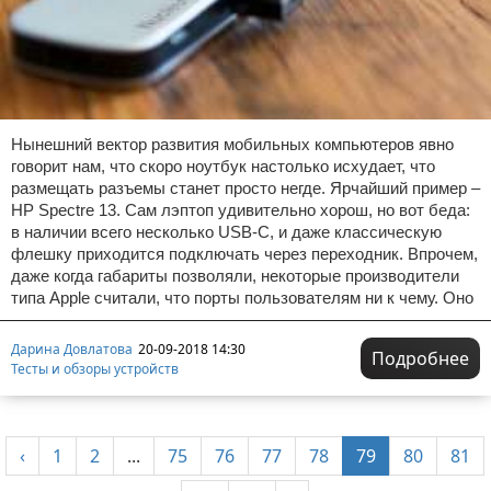
Нынешний вектор развития мобильных компьютеров явно
говорит нам, что скоро ноутбук настолько исхудает, что
размещать разъемы станет просто негде. Ярчайший пример –
HP Spectre 13. Сам лэптоп удивительно хорош, но вот беда:
в наличии всего несколько USB-C, и даже классическую
флешку приходится подключать через переходник. Впрочем,
даже когда габариты позволяли, некоторые производители
типа Apple считали, что порты пользователям ни к чему. Оно
Дарина Довлатова
20-09-2018 14:30
Подробнее
Тесты и обзоры устройств
‹
1
2
...
75
76
77
78
79
80
81