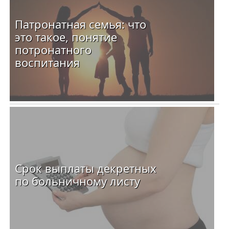
Патронатная семья: что
это такое, понятие
потронатного
воспитания
Срок выплаты декретных
по больничному листу