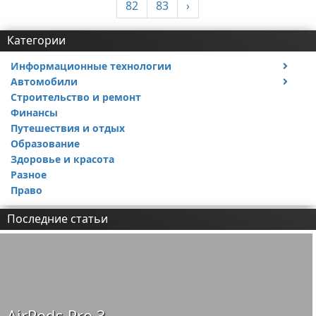
82
83
›
Категории
Информационные технологии
Автомобили
Тесты и обзоры устройств
Строительство и ремонт
Ремонт авто
Финансы
Путешествия и отдых
Образование
Здоровье и красота
Разное
Право
Последние статьи
AirPods Pro 3 —