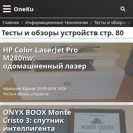
Меню
X
OneKu
Главная
Главная
Информационные технологии
Тесты и обзоры ус
Тесты и обзоры устройств стр. 80
Категории
Поиск
Информационные технологии
HP Color LaserJet Pro
M280nw:
О проекте
Автомобили
Тесты и обзоры устройств
одомашненный лазер
Контакты
Строительство и ремонт
Ремонт авто
Сотрудничество
Финансы
Афанасий Жданов
20-09-2018 14:26
Тесты и обзоры устройств
Размещение рекламы
Путешествия и отдых
ONYX BOOX Monte
Для правообладателей
Образование
Cristo 3: спутник
интеллигента
Условия предоставления информации
Здоровье и красота