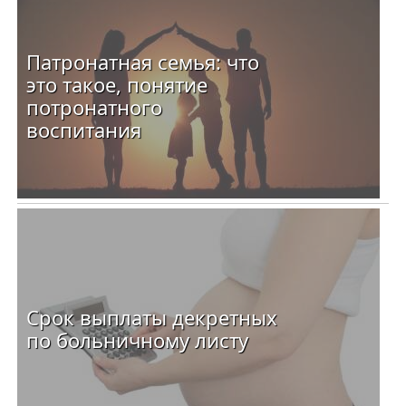
Патронатная семья: что
это такое, понятие
потронатного
воспитания
Срок выплаты декретных
по больничному листу