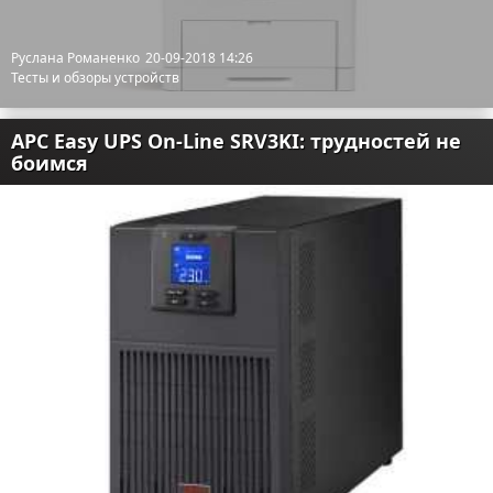
Руслана Романенко
20-09-2018 14:26
Тесты и обзоры устройств
APC Easy UPS On-Line SRV3KI: трудностей не
боимся