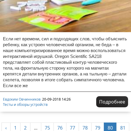
Если нет времени, сил и подходящих слов, чтобы объяснить
ребенку, как устроен человеческий организм, не беда – в
наше компьютеризированное время можно воспользоваться
интерактивной игрушкой. Oregon Scientific SA218
представляет собой пластиковый контур человеческого
тела, на фронтальную сторону которого на магнитах
крепятся детали внутренних органов, а на тыльную – детали
скелета, позволяя в итоге собрать симпатичного человечка.
Если все же
Евдоким Овчинников
20-09-2018 14:26
Подробнее
Тесты и обзоры устройств
‹
1
2
...
75
76
77
78
79
80
81