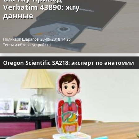
Verbatim 43890: жгу
данные
Поликарп Шарапов
20-09-2018 14:26
Тесты и обзоры устройств
Oregon Scientific SA218: эксперт по анатомии