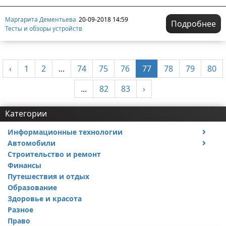
Маргарита Дементьева
20-09-2018 14:59
Подробнее
Тесты и обзоры устройств
‹
1
2
...
74
75
76
77
78
79
80
...
82
83
›
Категории
Информационные технологии
Автомобили
Тесты и обзоры устройств
Строительство и ремонт
Ремонт авто
Финансы
Путешествия и отдых
Образование
Здоровье и красота
Разное
Право