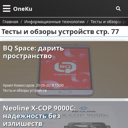
Меню
X
OneKu
Главная
Главная
Информационные технологии
Тесты и обзоры ус
Тесты и обзоры устройств стр. 77
Категории
Поиск
Информационные технологии
BQ Space: дарить
пространство
О проекте
Автомобили
Тесты и обзоры устройств
Контакты
Строительство и ремонт
Ремонт авто
Сотрудничество
Финансы
Архип Комиссаров
20-09-2018 15:00
Тесты и обзоры устройств
Размещение рекламы
Путешествия и отдых
Neoline X-COP 9000C:
Для правообладателей
Образование
надежность без
излишеств
Условия предоставления информации
Здоровье и красота