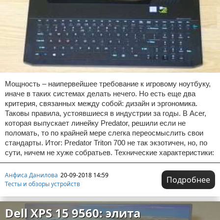
Мощность – наипервейшее требование к игровому ноутбуку,
иначе в таких системах делать нечего. Но есть еще два
критерия, связанных между собой: дизайн и эргономика.
Таковы правила, устоявшиеся в индустрии за годы. В Acer,
которая выпускает линейку Predator, решили если не
поломать, то по крайней мере слегка переосмыслить свои
стандарты. Итог: Predator Triton 700 не так экзотичен, но, по
сути, ничем не хуже собратьев. Технические характеристики:
Анфиса Данилова
20-09-2018 14:59
Подробнее
Тесты и обзоры устройств
Dell XPS 15 9560: элита