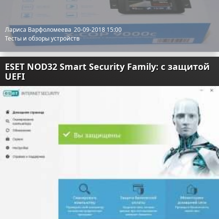
Отказ от ответственности
Разное
Лариса Варфоломеева
20-09-2018 15:00
Право
Тесты и обзоры устройств
ESET NOD32 Smart Security Family: с защитой
UEFI