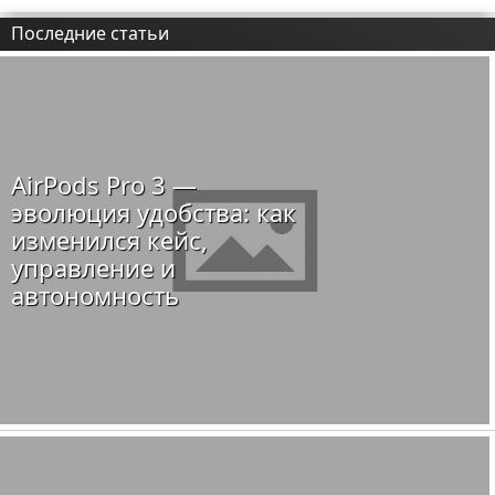
Последние статьи
AirPods Pro 3 —
эволюция удобства: как
изменился кейс,
управление и
автономность