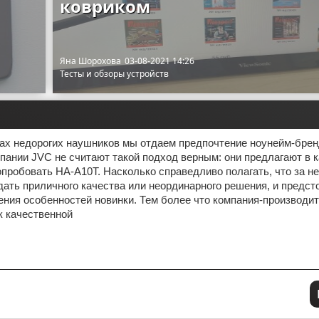
ковриком
Яна Шорохова
03-08-2021 14:26
Тесты и обзоры устройств
ах недорогих наушников мы отдаем предпочтение ноунейм-брен
пании JVC не считают такой подход верным: они предлагают в 
пробовать HA-A10T. Насколько справедливо полагать, что за 
ать приличного качества или неординарного решения, и предст
ения особенностей новинки. Тем более что компания-производи
к качественной