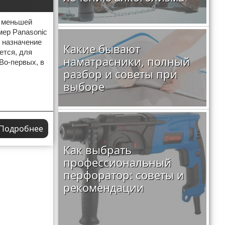
о меньшей
мер Panasonic
е назначение
Какие бывают
ется, для
наматрасники, полный
 Во-первых, в
разбор и советы при
выборе
Подробнее
Как выбрать
профессиональный
перфоратор: советы и
рекомендации