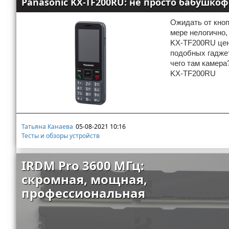
Panasonic KX-TF200RU: не просто бабушко
Ожидать от кно
мере нелогично,
KX-TF200RU цено
подобных гаджет
чего там камера
KX-TF200RU
Татьяна Канаева
05-08-2021 10:16
Тесты и обзоры устройств
IRDM Pro 3600 МГц:
скромная, мощная,
профессиональная