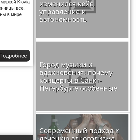
изменился кейс,
маркой Kiovia
енницы все,
управление и
рны в мире
автономность
Подробнее
Город музыки и
вдохновения: почему
концерты в Санкт-
Петербурге особенные
Современный подход к
лечению алкоголизма