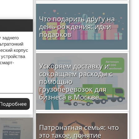
Что подарить другу на
день рождения: идеи
подарков
у заднего
льтратонкий
ческий корпус
 устройства
смарт-
Ускоряем доставку и
сокращаем расходы с
помощью
грузоперевозок для
бизнеса в Москве
Подробнее
Патронатная семья: что
это такое, понятие