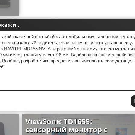
кажи...
с такой сказочной просьбой к автомобильному салонному зеркал
ратиться каждый водитель, если, конечно, у него установлен у
р NAVITEL MR155 NV. Ультратонкий он потому, что его металли
 мм имеет толщину всего 7,6 мм. Вдобавок он еще и легкий: вес
г. Вообще, разработчики предпочитают именовать свое детище «
ей
ViewSonic TD1655:
сенсорный монитор с