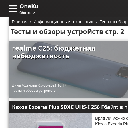
OneKu
Меню
X
Обо всем
Главная
Главная
Информационные технологии
Тесты и обзор
Тесты и обзоры устройств стр. 2
Категории
Поиск
Информационные
realme C25: бюджетная
технологии
небюджетность
О проекте
Автомобили
Тесты и обзоры устройств
Контакты
Строительство и ремонт
Ремонт авто
Сотрудничество
Дина Жданова
05-08-2021 10:17
Финансы
Тесты и обзоры устройств
Размещение рекламы
Путешествия и отдых
Kioxia Exceria Plus SDXC UHS-I 256 Гбайт:
Для правообладателей
Образование
Вряд ли можно с
Условия предоставления информации
Kioxia Exceria 
Здоровье и красота