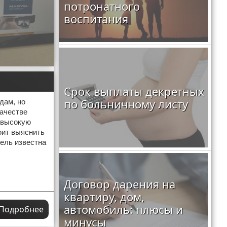
потронатного
воспитания
Срок выплаты декретных
по больничному листу
дам, но
качестве
невысокую
оит выяснить
тель известна
Договор дарения на
квартиру, дом,
автомобиль: плюсы и
Подробнее
минусы