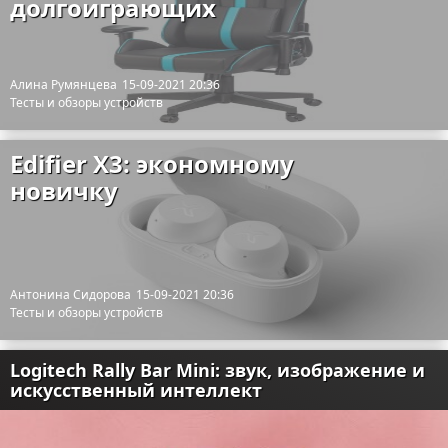
долгоиграющих
Алина Румянцева
15-09-2021 20:36
Тесты и обзоры устройств
Edifier X3: экономному
новичку
Антонина Сидорова
15-09-2021 20:36
Тесты и обзоры устройств
Logitech Rally Bar Mini: звук, изображение и
искусственный интеллект