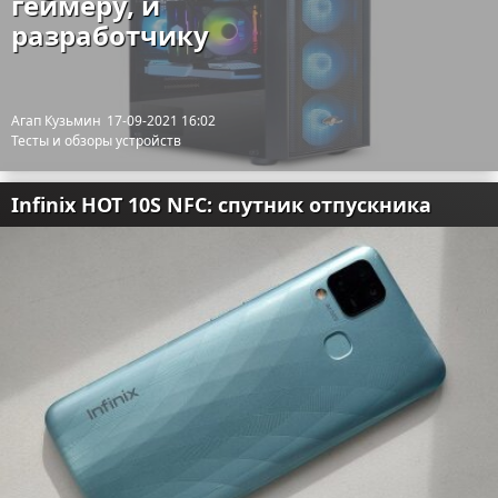
геймеру, и
разработчику
Агап Кузьмин
17-09-2021 16:02
Тесты и обзоры устройств
Infinix HOT 10S NFC: спутник отпускника