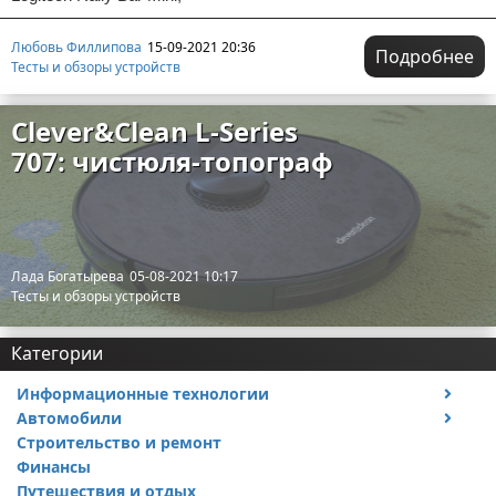
Любовь Филлипова
15-09-2021 20:36
Подробнее
Тесты и обзоры устройств
Clever&Clean L-Series
707: чистюля-топограф
Лада Богатырева
05-08-2021 10:17
Тесты и обзоры устройств
Категории
Информационные технологии
Автомобили
Тесты и обзоры устройств
Строительство и ремонт
Ремонт авто
Финансы
Путешествия и отдых