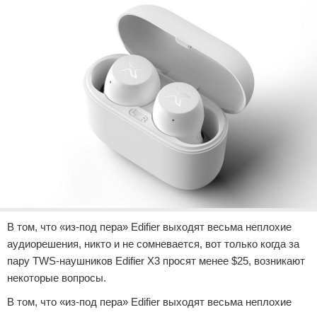
Отказ от ответственности
Разное
Право
В том, что «из-под пера» Edifier выходят весьма неплохие
аудиорешения, никто и не сомневается, вот только когда за
пару TWS-наушников Edifier X3 просят менее $25, возникают
некоторые вопросы.
В том, что «из-под пера» Edifier выходят весьма неплохие