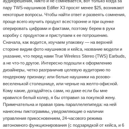
аудиорешения, никто и не сомневается, вот только когда за
пару TWS-наушников Edifier X3 просят менее $25, возникают
некоторые вопросы. Чтобы найти ответ и развеять сомнения,
проще всего изучить продукт всесторонне и при оценке
оперировать цифрами и фактами, поэтому берем в руки
коробку с продуктом и приступаем к ее потрошению.
Сначала, как водится, изучаем упаковку — на верхней
стороне видим фото наушников и кейса, название модели и
указание, что перед нами True Wireless Stereo (TWS) Earbuds,
а не что-то другое. Интересно подошли к оформлению
дизайнеры, четко разграничив целевую аудиторию по
гендерному признаку: или белые наушники на розово-
веселенькой столешнице, или черные на желто-офисной.
Кому какие, догадайтесь сами, но даже если бы мне
нравился белый колер, я бы отправил за покупкой жену.
Примечательна и правая грань параллелепипеда: на ней
нанесены пиктограммы, уведомляющие о наличии
управления прикосновением, 24-часового режима
автономного функционирования (с подзарядкой от кейса, и 6