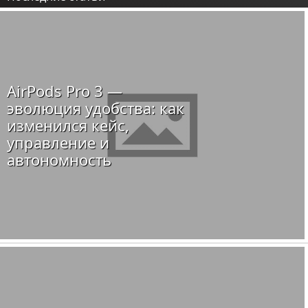
AirPods Pro 3 —
эволюция удобства: как
изменился кейс,
управление и
автономность