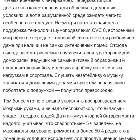
точных временных интервалов). Передача голоса
достаточно качественная для общения в домашних
условиях, а вот в зашумленной среде ожидать чего-то
особенного не следует. Несмотря на то что заявлена
поддержка технологии шумоподавления CVC 8, встроенный
микрофон не передает голосовой сигнал четко и разборчиво
даже при наличии не самых интенсивных помех. Отсюда
вывод: рассматриваемые наушники-гарнитура хороши для
домохозяек, ведущих не самый активный образ жизни и
предпочитающих йогу и легкую аэробику интенсивным
нагрузкам в спортзале. Слушать незатейливую музыку,
заниматься домашними делами и при этом ненавязчиво
поболтать с подружкой — получится превосходно.
Тем более что не страшно управлять воспроизведением
мокрыми руками, и не надо беспокоиться, что вкладыш
упадет в ведро с водой. Да и аккумуляторной батареи хватит
надолго: учитывая, что «паспортные» 5 ч заявлены на
максимальном уровне громкости, а более 50% редко кто в
домашних условиях использует для прослушивания музыки,