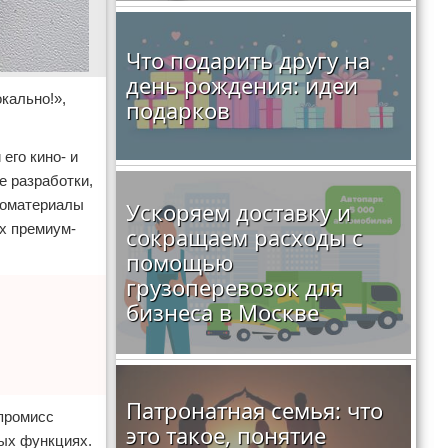
Что подарить другу на
день рождения: идеи
кально!»,
подарков
его кино- и
е разработки,
деоматериалы
Ускоряем доставку и
ах премиум-
сокращаем расходы с
помощью
грузоперевозок для
бизнеса в Москве
Патронатная семья: что
мпромисс
это такое, понятие
ых функциях.