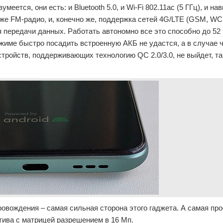
еется, они есть: и Bluetooth 5.0, и Wi-Fi 802.11ac (5 ГГц), и н
акже FM-радио, и, конечно же, поддержка сетей 4G/LTE (GSM, W
ередачи данных. Работать автономно все это способно до 52 
жиме быстро посадить встроенную АКБ не удастся, а в случае 
стройств, поддерживающих технологию QC 2.0/3.0, не выйдет, та
ровождения – самая сильная сторона этого гаджета. А самая пр
ива с матрицей разрешением в 16 Мп.