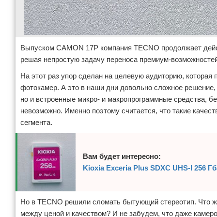
Выпуском CAMON 17P компания TECNO продолжает действо
решая непростую задачу переноса премиум-возможностей
На этот раз упор сделан на целевую аудиторию, которая 
фотокамер. А это в наши дни довольно сложное решение,
но и встроенные микро- и макропрограммные средства, б
невозможно. Именно поэтому считается, что такие качес
сегмента.
Вам будет интересно:
Kioxia Exceria Plus SDXC UHS-I 256 
Но в TECNO решили сломать бытующий стереотип. Что ж, 
между ценой и качеством? И не забудем, что даже каме