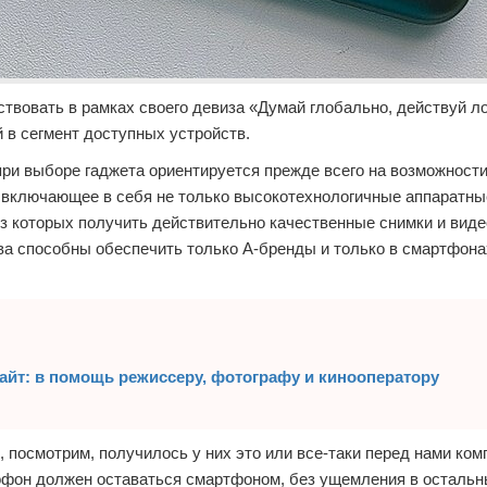
вать в рамках своего девиза «Думай глобально, действуй ло
 в сегмент доступных устройств.
при выборе гаджета ориентируется прежде всего на возможности 
 включающее в себя не только высокотехнологичные аппаратны
ез которых получить действительно качественные снимки и ви
тва способны обеспечить только А-бренды и только в смартфон
Гбайт: в помощь режиссеру, фотографу и кинооператору
посмотрим, получилось у них это или все-таки перед нами ко
рофон должен оставаться смартфоном, без ущемления в остальн