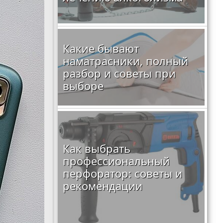
Какие бывают
наматрасники, полный
разбор и советы при
выборе
Как выбрать
профессиональный
перфоратор: советы и
рекомендации