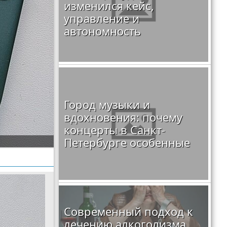
изменился кейс,
управление и
автономность
Город музыки и
вдохновения: почему
концерты в Санкт-
Петербурге особенные
Современный подход к
лечению алкоголизма