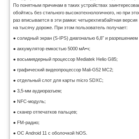
По понятным причинам в таких устройствах заинтересова
обойтись без стильного высокотехнологичного, но при эт
раз вписывается в эти рамки: четырехгигабайтная версия 
на тысячу дороже. При этом пользователь получает:
● солидный экран (S-IPS) диагональю 6,8" и разрешением
● аккумулятор емкостью 5000 мА•ч;
● восьмиядерный процессор Mediatek Helio G85;
● графический видеопроцессор Mali-G52 MC2;
● отдельный слот для карты micro SDXC;
● 3,5-мм аудиоразъем;
● NFC-модуль;
● сканер отпечатков пальцев;
● FM-радио;
● ОС Android 11 с оболочкой hiOS.