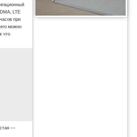
авигационный
CDMA, LTE
часов при
чего можно
к что
остая —