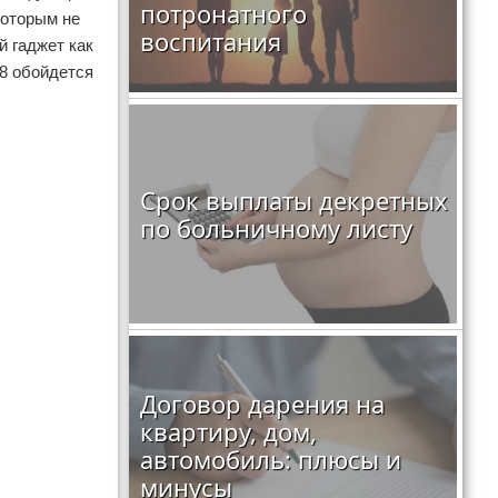
потронатного
которым не
воспитания
й гаджет как
28 обойдется
Срок выплаты декретных
по больничному листу
Договор дарения на
квартиру, дом,
автомобиль: плюсы и
минусы