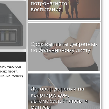
потронатного
воспитания
Срок выплаты декретных
по больничному листу
рим, удалось
-эксперт».
шение, точек)
Договор дарения на
квартиру, дом,
автомобиль: плюсы и
минусы