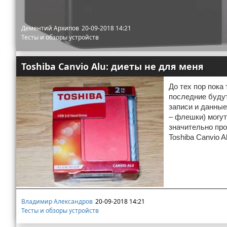
Дементий Архипов
20-09-2018 14:21
Тесты и обзоры устройств
Toshiba Canvio Alu: диеты не для меня
До тех пор пока
последние будут
записи и данные
– флешки) могут
значительно про
Toshiba Canvio Al
Владимир Александров
20-09-2018 14:21
Тесты и обзоры устройств