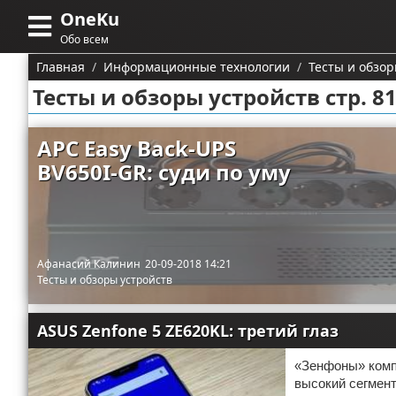
OneKu
Меню
X
Обо всем
Главная
Главная
Информационные технологии
Тесты и обзор
Тесты и обзоры устройств стр. 8
Категории
Поиск
Информационные
APC Easy Back-UPS
технологии
BV650I-GR: суди по уму
О проекте
Автомобили
Тесты и обзоры устройств
Контакты
Строительство и ремонт
Ремонт авто
Сотрудничество
Афанасий Калинин
20-09-2018 14:21
Финансы
Тесты и обзоры устройств
Размещение рекламы
Путешествия и отдых
ASUS Zenfone 5 ZE620KL: третий глаз
Для правообладателей
Образование
«Зенфоны» комп
Условия предоставления информации
высокий сегмент
Здоровье и красота