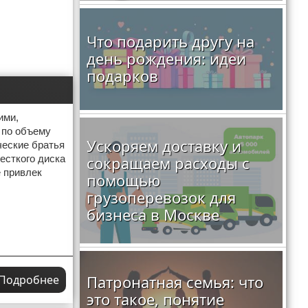
Что подарить другу на
день рождения: идеи
подарков
ими,
 по объему
Ускоряем доставку и
ические братья
есткого диска
сокращаем расходы с
е привлек
помощью
грузоперевозок для
бизнеса в Москве
Патронатная семья: что
Подробнее
это такое, понятие