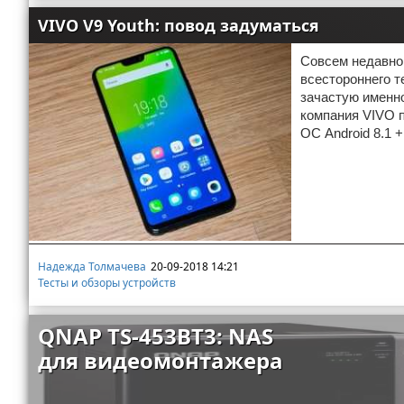
VIVO V9 Youth: повод задуматься
Совсем недавно 
всестороннего т
зачастую именно
компания VIVO п
ОС Android 8.1 
Надежда Толмачева
20-09-2018 14:21
Тесты и обзоры устройств
QNAP TS-453BT3: NAS
для видеомонтажера