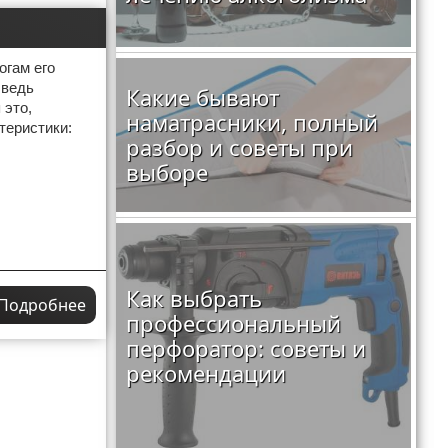
огам его
 ведь
Какие бывают
 это,
наматрасники, полный
теристики:
разбор и советы при
выборе
Как выбрать
Подробнее
профессиональный
перфоратор: советы и
рекомендации