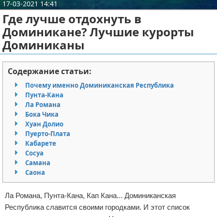
17-03-2021 14:41
Отказ от ответственности
Разное
Где лучше отдохнуть в
Доминикане? Лучшие курорты
Право
Доминиканы
Содержание статьи:
Почему именно Доминиканская Республика
Пунта-Кана
Ла Романа
Бока Чика
Хуан Долио
Пуерто-Плата
Кабарете
Сосуа
Самана
Саона
Ла Романа, Пунта-Кана, Кап Кана... Доминиканская
Республика славится своими городками. И этот список