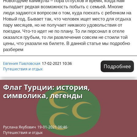
Новогодние каникулы – пора отпусков и время, когда нам
выпадает редкая возможность побыть с семьей. Многие
люди задаются вопросом о том, куда поехать с ребенком на
Новый год. Бывает так, что человек ищет место для отдыха
пару месяцев, но не получает никакого удовольствия от
поездки. Что-то идет не по плану. То ли персонал в отеле
оказался грубым, то ли развлечения совсем не стоили той
цены, что указали на билете. В данной статье мы подробно
разберем
Евгения Павловская
17-02-2021 10:36
Подробнее
Путешествия и отдых
Флаг Турции: история,
символика, легенды
Руслана Якубович
19-01-2021 06:46
Путешествия и отдых