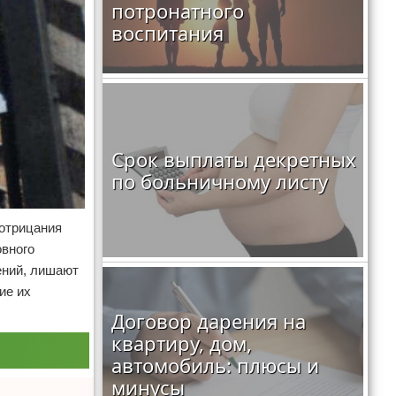
потронатного
воспитания
Срок выплаты декретных
по больничному листу
 отрицания
овного
ений, лишают
ие их
Договор дарения на
квартиру, дом,
автомобиль: плюсы и
минусы