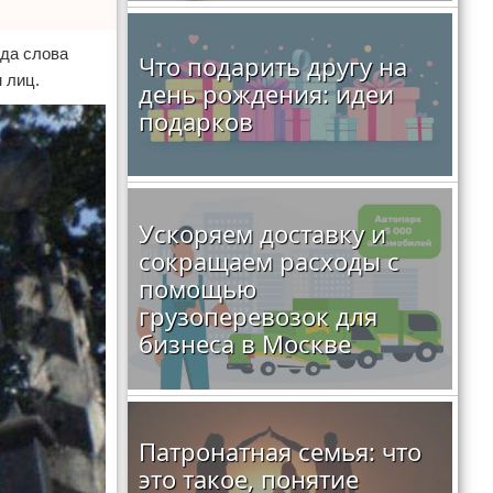
ода слова
Что подарить другу на
 лиц.
день рождения: идеи
подарков
Ускоряем доставку и
сокращаем расходы с
помощью
грузоперевозок для
бизнеса в Москве
Патронатная семья: что
это такое, понятие