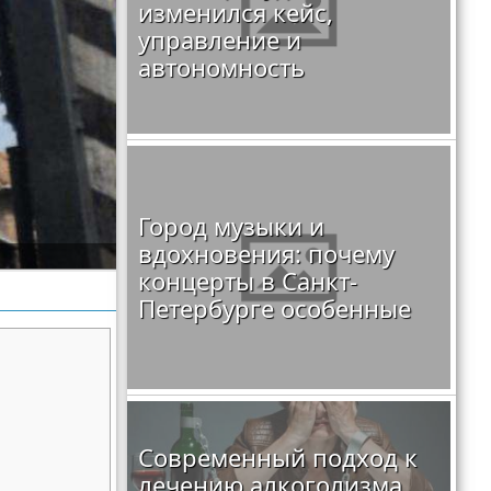
изменился кейс,
управление и
автономность
Город музыки и
вдохновения: почему
концерты в Санкт-
Петербурге особенные
Современный подход к
лечению алкоголизма