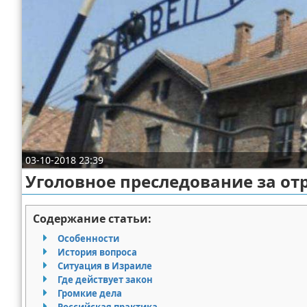
Отказ от ответственности
Разное
Право
03-10-2018 23:39
Уголовное преследование за от
Содержание статьи:
Особенности
История вопроса
Ситуация в Израиле
Где действует закон
Громкие дела
Российская практика