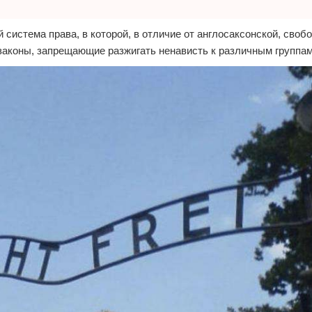
 система права, в которой, в отличие от англосаксонской, своб
законы, запрещающие разжигать ненависть к различным группам