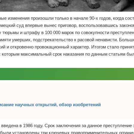
ные изменения произошли только в начале 90-х годов, когда сос
немецкий суд впервые вынес приговор, воспользовавшись законо
у тюрьмы и штрафу в 100 000 марок по совокупности преступлен
памяти умерших, подстрекательство к расовой ненависти. Больш
кий и откровенно провокационный характер. Итогом стало принят
с которым максимальный срок наказания по данным статьям бы
исание научных открытий, обзор изобретений
введена в 1986 году. Срок заключения за данное преступление 
те были установлены три ключевых правоприменительных ограни