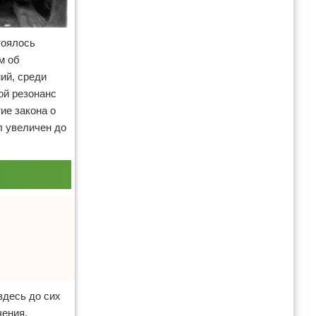
тоялось
м об
ий, среди
ой резонанс
ие закона о
л увеличен до
здесь до сих
чения.