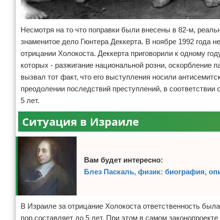
Несмотря на то что поправки были внесены в 82-м, реаль
знаменитое дело Гюнтера Деккерта. В ноябре 1992 года 
отрицании Холокоста. Деккерта приговорили к одному год
которых - разжигание национальной розни, оскорбление 
вызвал тот факт, что его выступления носили антисемитс
преодолении последствий преступлений, в соответствии 
5 лет.
Ситуация в Израиле
Вам будет интересно:
Блез Паскаль, физик: биография, оп
В Израиле за отрицание Холокоста ответственность была 
пор составляет до 5 лет. При этом в самом законопроек