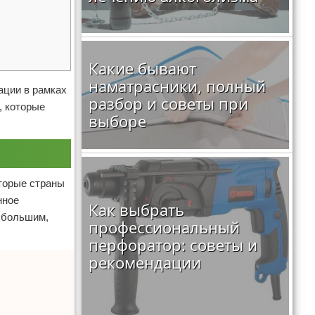
Какие бывают
наматрасники, полный
ации в рамках
разбор и советы при
, которые
выборе
оторые страны
нное
Как выбрать
 большим,
профессиональный
перфоратор: советы и
рекомендации