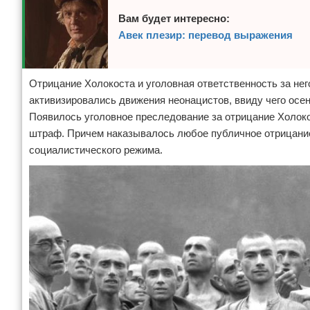
Вам будет интересно:
Авек плезир: перевод выражения
Отрицание Холокоста и уголовная ответственность за него
активизировались движения неонацистов, ввиду чего осе
Появилось уголовное преследование за отрицание Холоко
штраф. Причем наказывалось любое публичное отрицание
социалистического режима.