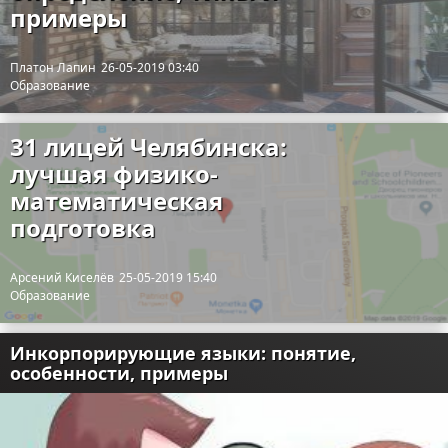
примеры
Платон Лапин
26-05-2019 03:40
Образование
31 лицей Челябинска:
лучшая физико-
математическая
подготовка
Арсений Киселёв
25-05-2019 15:40
Образование
Инкорпорирующие языки: понятие,
особенности, примеры