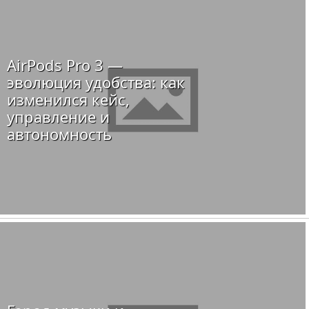
AirPods Pro 3 —
эволюция удобства: как
изменился кейс,
управление и
автономность