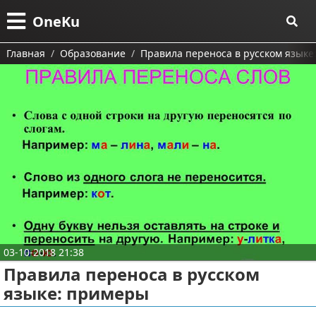
Меню
X
OneKu
Главная
Главная
Образование
Правила переноса в русском языке
Категории
Поиск
Информационные технологии
О проекте
Автомобили
Тесты и обзоры устройств
Контакты
Строительство и ремонт
Ремонт авто
Сотрудничество
Финансы
Размещение рекламы
Путешествия и отдых
03-10-2018 21:38
Правила переноса в русском
Для правообладателей
Образование
языке: примеры
Условия предоставления информации
Здоровье и красота