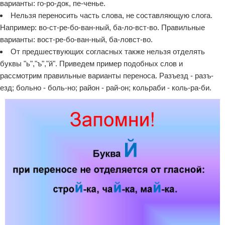
варианты: го-ро-док, пе-ченье.
Нельзя переносить часть слова, не составляющую слога.
Например: во-ст-ре-бо-ван-ный, ба-ло-вст-во. Правильные
варианты: вост-ре-бо-ван-ный, ба-ловст-во.
От предшествующих согласных также нельзя отделять
буквы "ь","ъ","й". Приведем пример подобных слов и
рассмотрим правильные варианты переноса. Разъезд - разъ-
езд; больно - боль-но; район - рай-он; кольраби - коль-ра-би.