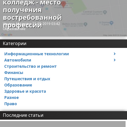
колледж - место
получения
востребованной
профессии
Ульяна Астахова
21-05-2019 03:42
Образование
Категории
Информационные технологии
Автомобили
Тесты и обзоры устройств
Строительство и ремонт
Ремонт авто
Финансы
Путешествия и отдых
Образование
Здоровье и красота
Разное
Право
Последние статьи