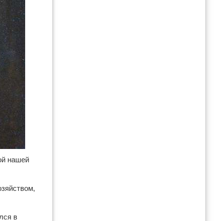
ой нашей
озяйством,
лся в