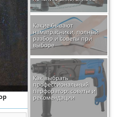
Какие бывают
наматрасники, полный
разбор и советы при
выборе
Как выбрать
профессиональный
перфоратор: советы и
ор
рекомендации