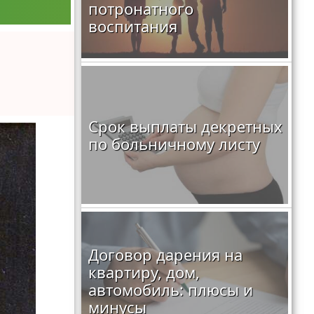
потронатного
воспитания
Срок выплаты декретных
по больничному листу
Договор дарения на
квартиру, дом,
автомобиль: плюсы и
минусы