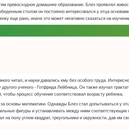
детям превосходное домашнее образование. Блез проявлял живос
 обеденным столом он постоянно интересовался у отца основам
енку еще рано, иначе это может негативно сказаться на изучени
ого читал, и науки давались ему без особого труда. Интересно
другого ученого - Готфрида Лейбница. Он также изучал тракта
м, чтобы процесс обучения соответствовал возрасту ребенка.
и за основы математики. Однажды Блез стал допытываться у отц
равильные фигуры и устанавливать между ними соответствующие 
 на полу углем квадрат, треугольники и окружности, дав им св