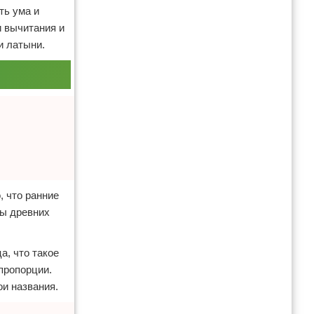
ть ума и
и вычитания и
и латыни.
, что ранние
ты древних
а, что такое
пропорции.
ои названия.