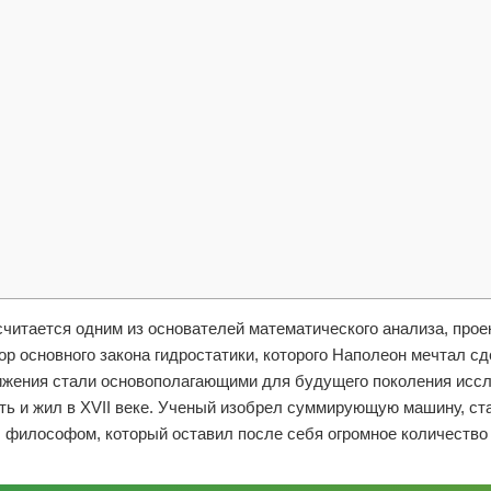
считается одним из основателей математического анализа, прое
тор основного закона гидростатики, которого Наполеон мечтал с
стижения стали основополагающими для будущего поколения исс
хоть и жил в XVII веке. Ученый изобрел суммирующую машину, с
л философом, который оставил после себя огромное количеств