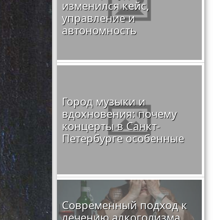
изменился кейс,
управление и
автономность
Город музыки и
вдохновения: почему
концерты в Санкт-
Петербурге особенные
Современный подход к
лечению алкоголизма