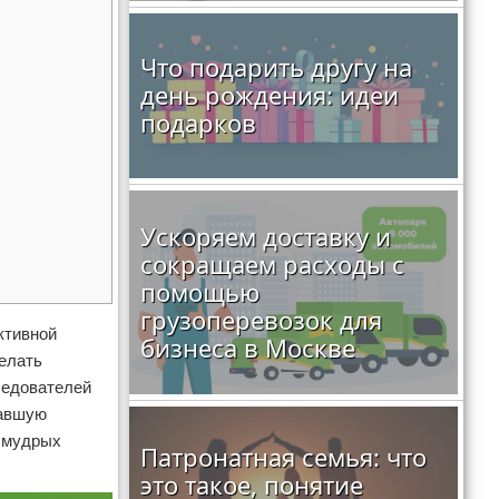
Что подарить другу на
день рождения: идеи
подарков
Ускоряем доставку и
сокращаем расходы с
помощью
грузоперевозок для
ктивной
бизнеса в Москве
делать
ледователей
тавшую
о мудрых
Патронатная семья: что
это такое, понятие