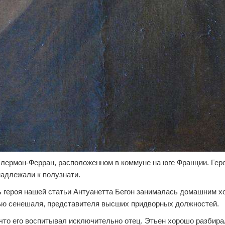
Клермон-Ферран, расположенном в коммуне на юге Франции. Гер
надлежали к полузнати.
ь героя нашей статьи Антуанетта Бегон занималась домашним х
ью сенешаля, представителя высших придворных должностей.
к что его воспитывал исключительно отец. Этьен хорошо разбира