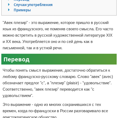
Случаи употребления
Отказ от ответственности
Разное
Примеры
Право
"Авек плезир" - это выражение, которое пришло в русский
язык из французского, не поменяв своего смысла. Его часто
можно встретить в русской художественной литературе XIX
и XX века. Употребляется оно и по сей день как в
письменной, так и в устной речи.
Перевод
Чтобы понять смысл выражения, достаточно обратиться к
любому французско-русскому словарю. Слово "авек" (avec)
обозначает предлог "с", а "плезир" (plaisir) - "удовольствие".
Соответственно, "авек плезир" переводится как "с
удовольствием".
Это выражение - одно из многих сохранившихся с тех
времен, когда по-французски в России разговаривало все
аристократическое общество.