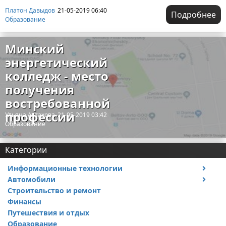
Платон Давыдов
21-05-2019 06:40
Подробнее
Образование
Минский
энергетический
колледж - место
получения
востребованной
профессии
Ульяна Астахова
21-05-2019 03:42
Образование
Категории
Информационные технологии
Автомобили
Тесты и обзоры устройств
Строительство и ремонт
Ремонт авто
Финансы
Путешествия и отдых
Образование