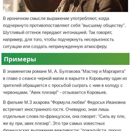
В ироничном смысле выражение употребляют, когда
подчеркнуто противопоставляют себя "высшему обществу".
Шутливый оттенок передают интонацией. Так говорят,
например, для того, чтобы подчеркнуть несерьезность
ситуации или создать непринужденную атмосферу.
Примеры
В знаменитом романе М. А. Булгакова "Мастер и Маргарита"
в главе о сеансе черной магии в варьете к Коровьеву один из
зрителей обращается с просьбой сыграть с ним в колоду с
червонцами. "Авек плезир!" - отзывается Коровьев.
В фильме М.З ахарова "Формула любви" Федосья Ивановна
встречает иностранного гостя. Очевидно, зная лишь
отдельные слова по-французски, она говорит: "Силь ву пле,
же ву при, авек плезир". Это три самых известных
французских выражения вежливости: "пожалуйста, прошу