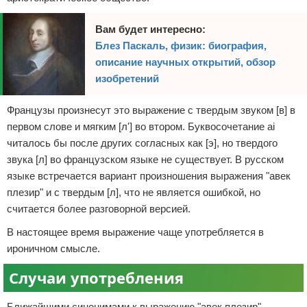
Вам будет интересно:
Блез Паскаль, физик: биография,
описание научных открытий, обзор
изобретений
Французы произнесут это выражение с твердым звуком [в] в
первом слове и мягким [л'] во втором. Буквосочетание ai
читалось бы после других согласных как [э], но твердого
звука [л] во французском языке не существует. В русском
языке встречается вариант произношения выражения "авек
плезир" и с твердым [л], что не является ошибкой, но
считается более разговорной версией.
В настоящее время выражение чаще употребляется в
ироничном смысле.
Случаи употребления
Ближайшими синонимами к выражению "авек плезир",