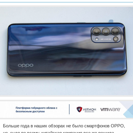
Отказ от ответственности
Разное
Право
Больше года в наших обзорах не было смартфонов OPPO,
но, судя по всему, китайская компания все же решила