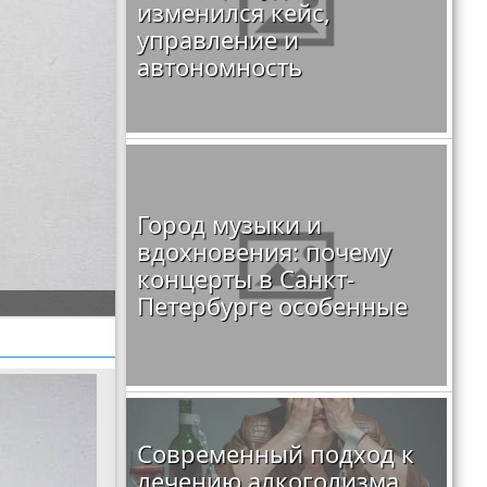
изменился кейс,
управление и
автономность
Город музыки и
вдохновения: почему
концерты в Санкт-
Петербурге особенные
Современный подход к
лечению алкоголизма