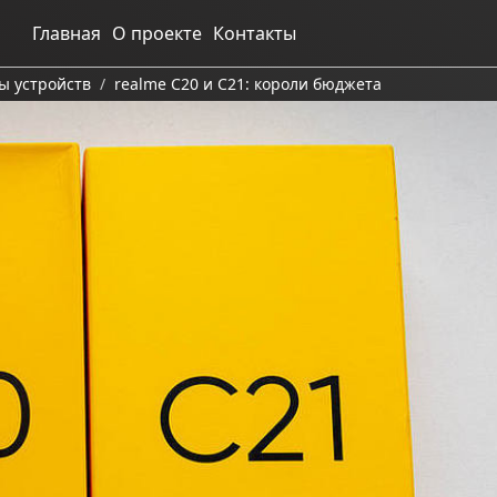
Главная
О проекте
Контакты
ы устройств
realme C20 и C21: короли бюджета