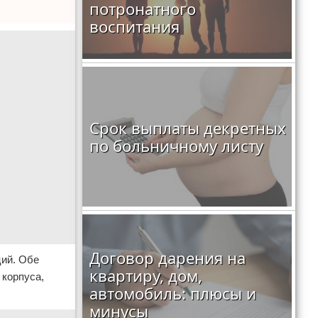
потронатного
воспитания
Срок выплаты декретных
по больничному листу
Договор дарения на
ций. Обе
квартиру, дом,
 корпуса,
автомобиль: плюсы и
минусы