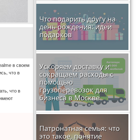
Что подарить другу на
день рождения: идеи
подарков
Ускоряем доставку и
ealme в своем
сокращаем расходы с
сь, что в
помощью
грузоперевозок для
ть, что в
бизнеса в Москве
 имеют
Патронатная семья: что
это такое, понятие