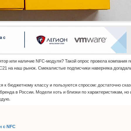
ятор или наличие NFC-модуля? Такой опрос провела компания r
С21 на наш рынок. Смекалистые подписчики наверняка догадали
я к бюджетному классу и пользуются спросом: достаточно сказа
бренда в России. Модели хоть и близки по характеристикам, но
ждую.
н с NFC