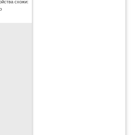
ойства схожи:
о