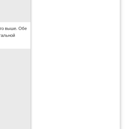
ого выше. Обе
тальной