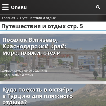
Меню
X
OneKu
Главная
Главная
Путешествия и отдых
Путешествия и отдых стр. 5
Категории
Поиск
Информационные технологии
Поселок Витязево,
Краснодарский край:
О проекте
Автомобили
Тесты и обзоры устройств
море, пляжи, отели
Контакты
Строительство и ремонт
Ремонт авто
Сотрудничество
Финансы
Дина Астахова
09-06-2020 14:46
Путешествия и отдых
Размещение рекламы
Путешествия и отдых
Куда поехать в октябре
Для правообладателей
Образование
в Турцию для пляжного
отдыха?
Условия предоставления информации
Здоровье и красота