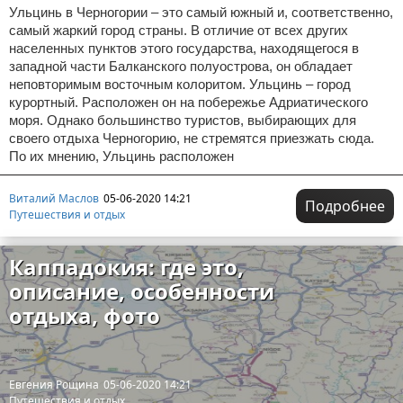
Ульцинь в Черногории – это самый южный и, соответственно,
самый жаркий город страны. В отличие от всех других
населенных пунктов этого государства, находящегося в
западной части Балканского полуострова, он обладает
неповторимым восточным колоритом. Ульцинь – город
курортный. Расположен он на побережье Адриатического
моря. Однако большинство туристов, выбирающих для
своего отдыха Черногорию, не стремятся приезжать сюда.
По их мнению, Ульцинь расположен
Виталий Маслов
05-06-2020 14:21
Подробнее
Путешествия и отдых
Каппадокия: где это,
описание, особенности
отдыха, фото
Евгения Рощина
05-06-2020 14:21
Путешествия и отдых