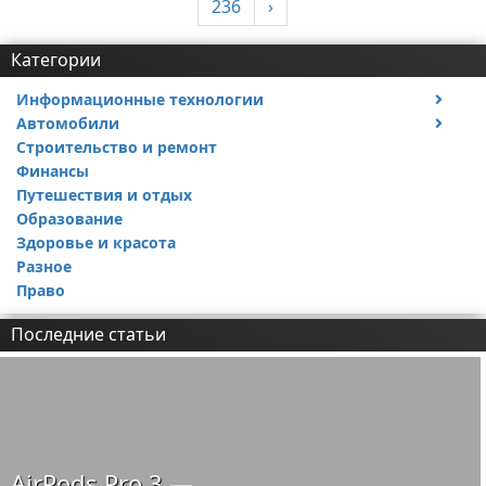
236
›
Категории
Информационные технологии
Автомобили
Тесты и обзоры устройств
Строительство и ремонт
Ремонт авто
Финансы
Путешествия и отдых
Образование
Здоровье и красота
Разное
Право
Последние статьи
AirPods Pro 3 —