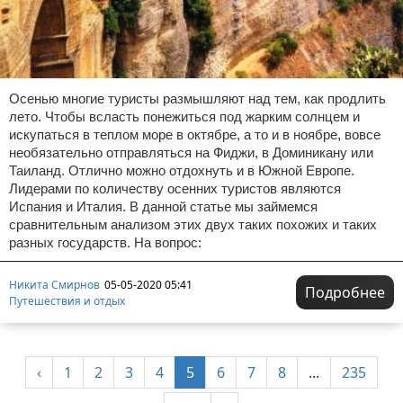
Осенью многие туристы размышляют над тем, как продлить
лето. Чтобы всласть понежиться под жарким солнцем и
искупаться в теплом море в октябре, а то и в ноябре, вовсе
необязательно отправляться на Фиджи, в Доминикану или
Таиланд. Отлично можно отдохнуть и в Южной Европе.
Лидерами по количеству осенних туристов являются
Испания и Италия. В данной статье мы займемся
сравнительным анализом этих двух таких похожих и таких
разных государств. На вопрос:
Никита Смирнов
05-05-2020 05:41
Подробнее
Путешествия и отдых
‹
1
2
3
4
5
6
7
8
...
235