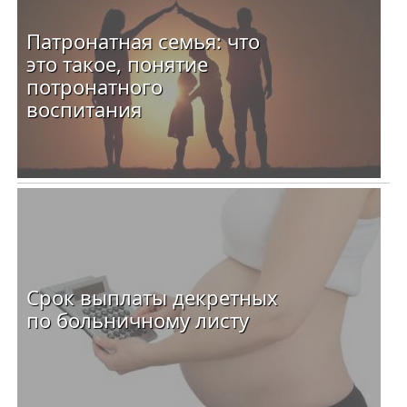
Патронатная семья: что
это такое, понятие
потронатного
воспитания
Срок выплаты декретных
по больничному листу