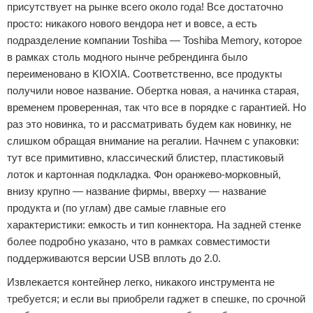
присутствует на рынке всего около года! Все достаточно
просто: никакого нового вендора нет и вовсе, а есть
подразделение компании Toshiba — Toshiba Memory, которое
в рамках столь модного нынче ребрендинга было
переименовано в KIOXIA. Соответственно, все продукты
получили новое название. Обертка новая, а начинка старая,
временем проверенная, так что все в порядке с гарантией. Но
раз это новинка, то и рассматривать будем как новинку, не
слишком обращая внимание на регалии. Начнем с упаковки:
тут все примитивно, классический блистер, пластиковый
лоток и картонная подкладка. Фон оранжево-морковный,
внизу крупно — название фирмы, вверху — название
продукта и (по углам) две самые главные его
характеристики: емкость и тип коннектора. На задней стенке
более подробно указано, что в рамках совместимости
поддерживаются версии USB вплоть до 2.0.
Извлекается контейнер легко, никакого инструмента не
требуется; и если вы приобрели гаджет в спешке, по срочной