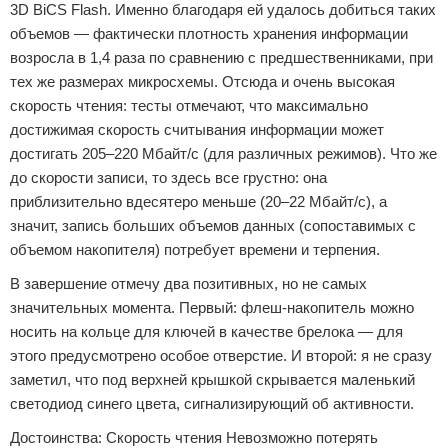
3D BiCS Flash. Именно благодаря ей удалось добиться таких
объемов — фактически плотность хранения информации
возросла в 1,4 раза по сравнению с предшественниками, при
тех же размерах микросхемы. Отсюда и очень высокая
скорость чтения: тесты отмечают, что максимально
достижимая скорость считывания информации может
достигать 205–220 Мбайт/с (для различных режимов). Что же
до скорости записи, то здесь все грустно: она
приблизительно вдесятеро меньше (20–22 Мбайт/с), а
значит, запись больших объемов данных (сопоставимых с
объемом накопителя) потребует времени и терпения.
В завершение отмечу два позитивных, но не самых
значительных момента. Первый: флеш-накопитель можно
носить на кольце для ключей в качестве брелока — для
этого предусмотрено особое отверстие. И второй: я не сразу
заметил, что под верхней крышкой скрывается маленький
светодиод синего цвета, сигнализирующий об активности.
Достоинства: Скорость чтения Невозможно потерять