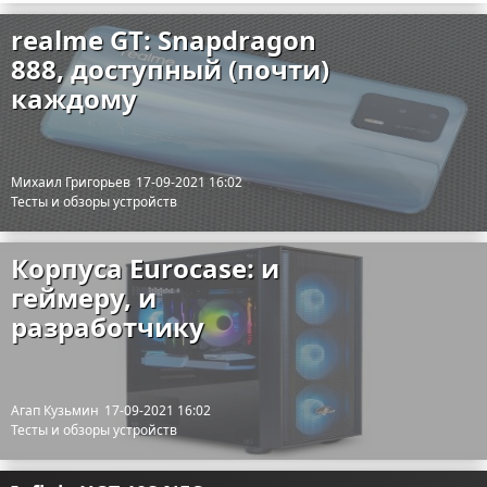
realme GT: Snapdragon
888, доступный (почти)
каждому
Михаил Григорьев
17-09-2021 16:02
Тесты и обзоры устройств
Корпуса Eurocase: и
геймеру, и
разработчику
Агап Кузьмин
17-09-2021 16:02
Тесты и обзоры устройств