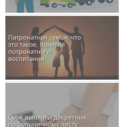
Патронатная семья: что
это такое, понятие
потронатного
воспитания
Срок выплаты декретных
по больничному листу