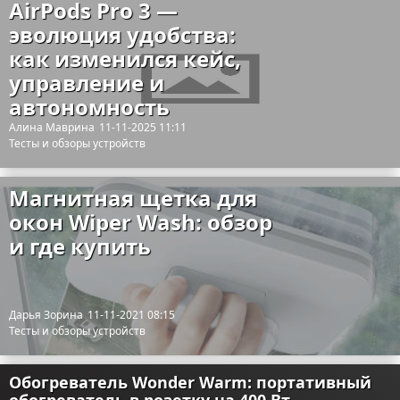
AirPods Pro 3 —
эволюция удобства:
как изменился кейс,
управление и
автономность
Алина Маврина
11-11-2025 11:11
Тесты и обзоры устройств
Магнитная щетка для
окон Wiper Wash: обзор
и где купить
Дарья Зорина
11-11-2021 08:15
Тесты и обзоры устройств
Обогреватель Wonder Warm: портативный