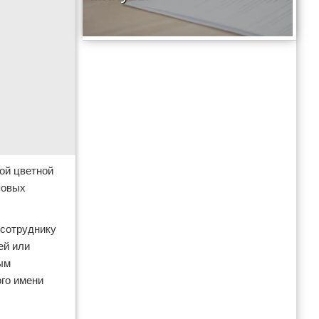
ой цветной
повых
 сотруднику
ей или
ым
ого имени