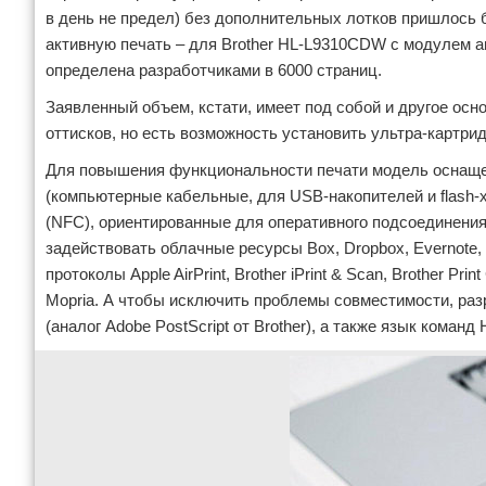
в день не предел) без дополнительных лотков пришлось 
активную печать – для Brother HL-L9310CDW с модулем а
определена разработчиками в 6000 страниц.
Заявленный объем, кстати, имеет под собой и другое осно
оттисков, но есть возможность установить ультра-картри
Для повышения функциональности печати модель оснаще
(компьютерные кабельные, для USB-накопителей и flash-хра
(NFC), ориентированные для оперативного подсоединения
задействовать облачные ресурсы Box, Dropbox, Evernote,
протоколы Apple AirPrint, Brother iPrint & Scan, Brother Pr
Mopria. А чтобы исключить проблемы совместимости, разр
(аналог Adobe PostScript от Brother), а также язык команд 