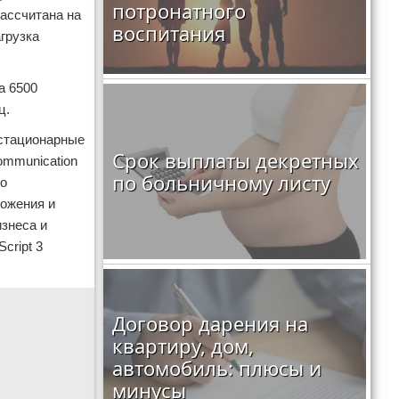
потронатного
рассчитана на
воспитания
грузка
а 6500
ц.
 стационарные
Срок выплаты декретных
Communication
по больничному листу
но
ложения и
изнеса и
cript 3
Договор дарения на
квартиру, дом,
автомобиль: плюсы и
минусы