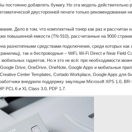
бы постоянно добавлять бумагу. Но эта модель действительно 
втоматической двусторонней печати только рекомендованная на
вание. Дело в том, что комплектный тонер как раз и рассчитан н
джи повышенной емкости (ТN-910), рассчитанные на 9000 страни
на разнотипными средствами подключения, среди которых как
нилищ), так и беспроводные – WiFi, Wi-Fi Direct и Near Field 
 мобильных гаджетов. Но и это не всё: при необходимости мож
 Google Drive, OneDrive, OneNote, Google Apps и мобильные при
int Creative Center Templates, Cortado Workplace, Google Apps для б
аботчики внедрили поддержку эмуляции Microsoft XPS 1.0, BR-S
HP PCL 6 и XL Class 3.0, PDF 1.7.