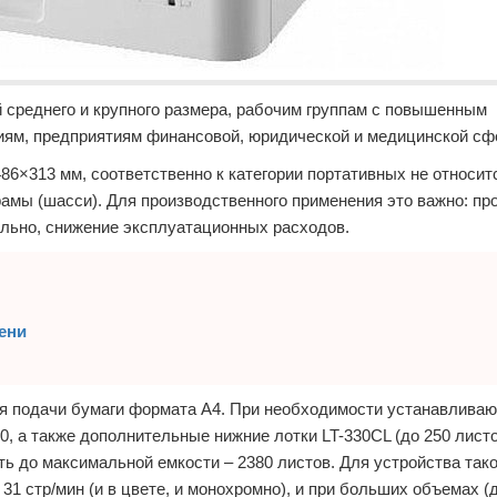
 среднего и крупного размера, рабочим группам с повышенным
иям, предприятиям финансовой, юридической и медицинской сф
6×313 мм, соответственно к категории портативных не относитс
рамы (шасси). Для производственного применения это важно: пр
ельно, снижение эксплуатационных расходов.
мени
ля подачи бумаги формата А4. При необходимости устанавливаю
 а также дополнительные нижние лотки LT-330CL (до 250 листо
ть до максимальной емкости – 2380 листов. Для устройства тако
1 стр/мин (и в цвете, и монохромно), и при больших объемах (