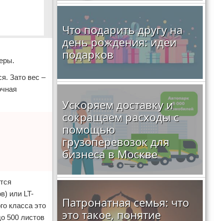
Что подарить другу на
день рождения: идеи
подарков
еры.
я. Зато вес –
очная
Ускоряем доставку и
сокращаем расходы с
помощью
грузоперевозок для
бизнеса в Москве
тся
в) или LT-
Патронатная семья: что
го класса это
это такое, понятие
до 500 листов