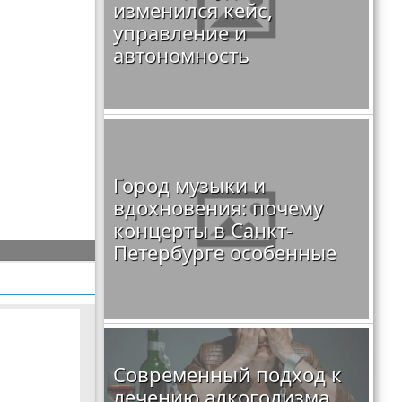
изменился кейс,
управление и
автономность
Город музыки и
вдохновения: почему
концерты в Санкт-
Петербурге особенные
Современный подход к
лечению алкоголизма