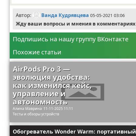
Автор:
Ванда Кудрявцева
05-05-2021 03:06
Жду ваши вопросы и мнения в комментариях
Подпишись на нашу группу ВКонтакте
Похожие статьи
AirPods Pro 3 —
эволюция удобства:
как изменился кейс,
управление и
автономность
Алина Маврина
11-11-2025 11:11
Тесты и обзоры устройств
Обогреватель Wonder Warm: портативный о