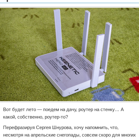
Отказ от ответственности
Разное
Право
Вот будет лето — поедем на дачу, роутер на стенку… А
какой, собственно, роутер-то?
Перефразируя Сергея Шнурова, хочу напомнить, что,
несмотря на апрельские снегопады, совсем скоро для многих