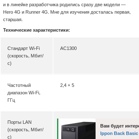
и в линейке разработчика родились сразу две модели —
Hero 4G и Runner 4G. Мне для изучения досталась первая,
старшая.
Технические характеристики:
Стандарт Wi-Fi
AC1300
(скорость, Мбит/
с)
Частотный
2,4 + 5
диапазон Wi-Fi,
ГГц
Порты LAN
Вам будет интер
(скорость, Мбит/
Ippon Back Basic
с)