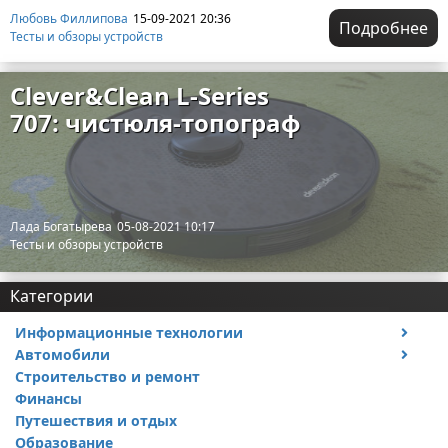
Любовь Филлипова
15-09-2021 20:36
Подробнее
Тесты и обзоры устройств
Clever&Clean L-Series
707: чистюля-топограф
Лада Богатырева
05-08-2021 10:17
Тесты и обзоры устройств
Категории
Информационные технологии
Автомобили
Тесты и обзоры устройств
Строительство и ремонт
Ремонт авто
Финансы
Путешествия и отдых
Образование