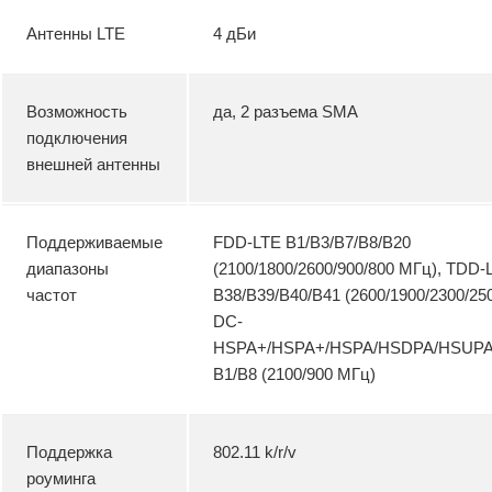
Антенны LTE
4 дБи
Возможность
да, 2 разъема SMA
подключения
внешней антенны
Поддерживаемые
FDD-LTE B1/B3/B7/B8/B20
диапазоны
(2100/1800/2600/900/800 МГц), TDD-
частот
B38/B39/B40/B41 (2600/1900/2300/25
DC-
HSPA+/HSPA+/HSPA/HSDPA/HSUP
B1/B8 (2100/900 МГц)
Поддержка
802.11 k/r/v
роуминга