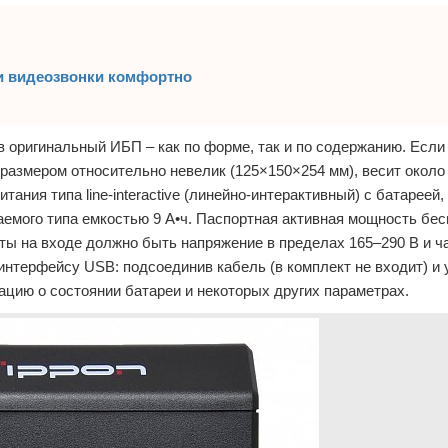
и видеозвонки комфортно
 оригинальный ИБП – как по форме, так и по содержанию. Если 
размером относительно невелик (125×150×254 мм), весит около 6
ания типа line-interactive (линейно-интерактивный) с батареей,
емого типа емкостью 9 А•ч. Паспортная активная мощность бе
боты на входе должно быть напряжение в пределах 165–290 В и ч
интерфейсу USB: подсоединив кабель (в комплект не входит) и 
ию о состоянии батареи и некоторых других параметрах.