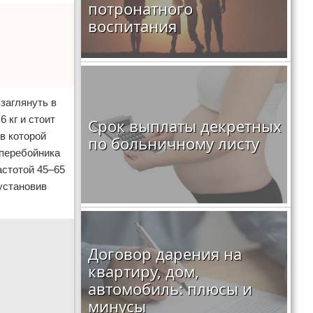
потронатного
воспитания
заглянуть в
 кг и стоит
Срок выплаты декретных
 в которой
по больничному листу
сперебойника
астотой 45–65
установив
Договор дарения на
квартиру, дом,
автомобиль: плюсы и
минусы