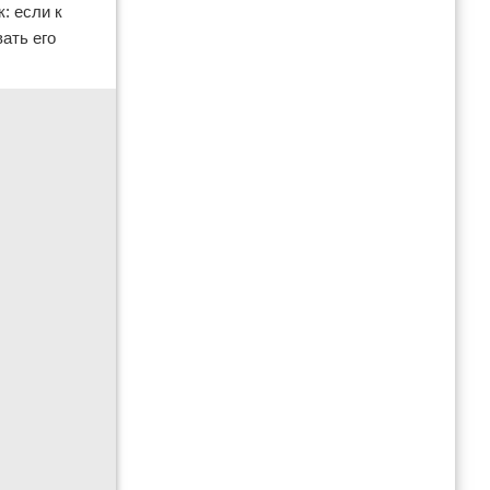
: если к
ать его