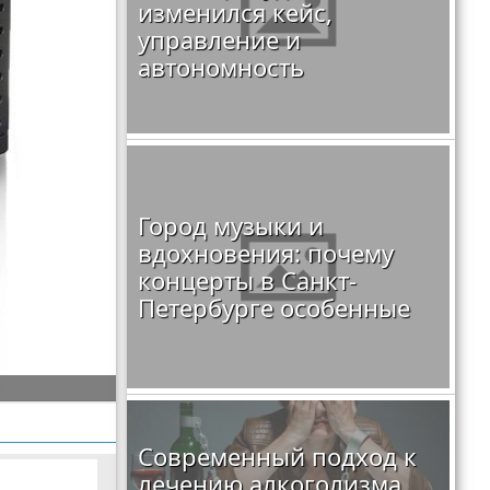
изменился кейс,
управление и
автономность
Город музыки и
вдохновения: почему
концерты в Санкт-
Петербурге особенные
Современный подход к
лечению алкоголизма