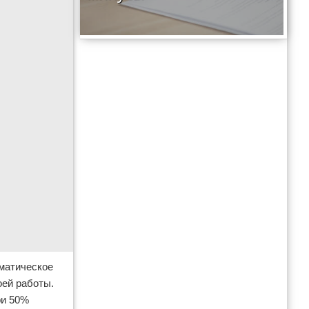
оматическое
оей работы.
ри 50%