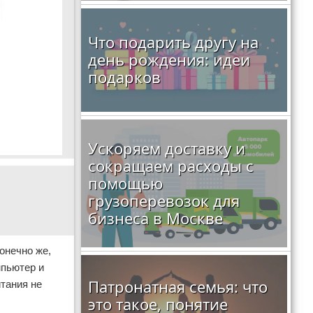
Что подарить другу на
день рождения: идеи
подарков
Ускоряем доставку и
сокращаем расходы с
помощью
грузоперевозок для
бизнеса в Москве
онечно же,
мпьютер и
Патронатная семья: что
тания не
это такое, понятие