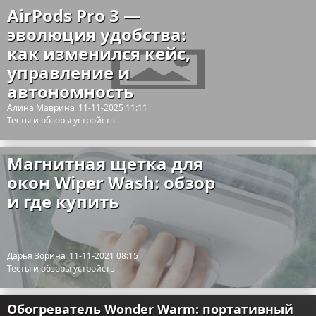
AirPods Pro 3 —
эволюция удобства:
как изменился кейс,
управление и
автономность
Алина Маврина
11-11-2025 11:11
Тесты и обзоры устройств
Магнитная щетка для
окон Wiper Wash: обзор
и где купить
Дарья Зорина
11-11-2021 08:15
Тесты и обзоры устройств
Обогреватель Wonder Warm: портативный