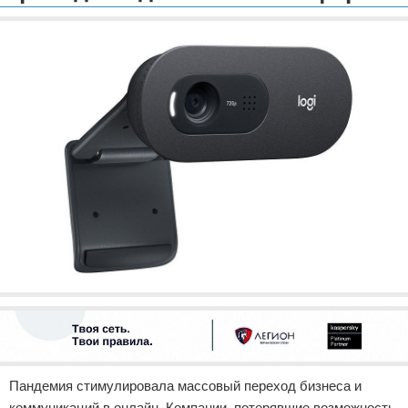
Отказ от ответственности
Разное
Право
Пандемия стимулировала массовый переход бизнеса и
коммуникаций в онлайн. Компании, потерявшие возможность,