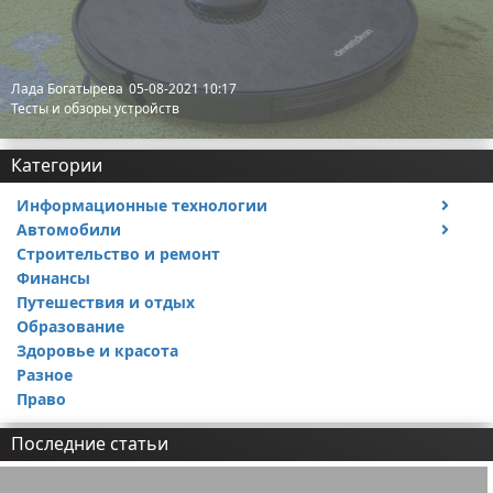
Лада Богатырева
05-08-2021 10:17
Тесты и обзоры устройств
Категории
Информационные технологии
Автомобили
Тесты и обзоры устройств
Строительство и ремонт
Ремонт авто
Финансы
Путешествия и отдых
Образование
Здоровье и красота
Разное
Право
Последние статьи