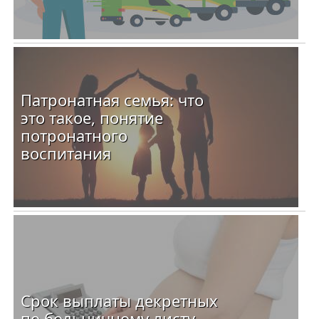
Патронатная семья: что
это такое, понятие
потронатного
воспитания
Срок выплаты декретных
по больничному листу