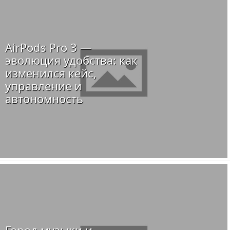
AirPods Pro 3 —
эволюция удобства: как
изменился кейс,
управление и
автономность
Город музыки и