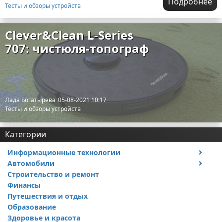
Подробнее
Тесты и обзоры устройств
Clever&Clean L-Series
707: чистюля-топограф
Лада Богатырева
05-08-2021 10:17
Тесты и обзоры устройств
Категории
Информационные технологии
Автомобили
Тесты и обзоры устройств
Строительство и ремонт
Ремонт авто
Финансы
Путешествия и отдых
Образование
Здоровье и красота