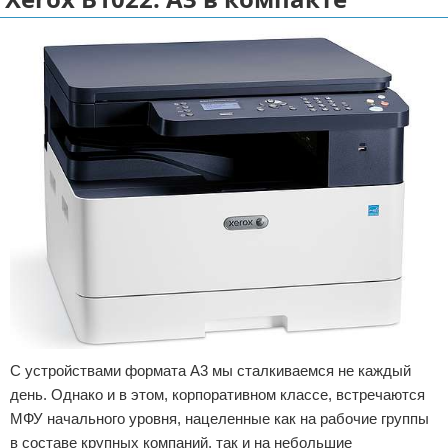
Отказ от ответственности
Разное
Право
С устройствами формата А3 мы сталкиваемся не каждый
день. Однако и в этом, корпоративном классе, встречаются
МФУ начального уровня, нацеленные как на рабочие группы
в составе крупных компаний, так и на небольшие