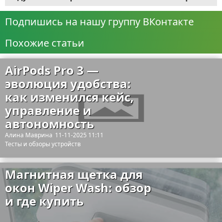
Подпишись на нашу группу ВКонтакте
Похожие статьи
AirPods Pro 3 —
эволюция удобства:
как изменился кейс,
управление и
автономность
Алина Маврина
11-11-2025 11:11
Тесты и обзоры устройств
Магнитная щетка для
окон Wiper Wash: обзор
и где купить