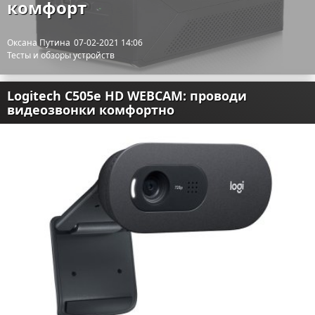
комфорт
Отказ от ответственности
Разное
Оксана Путина
07-02-2021 14:06
Право
Тесты и обзоры устройств
Logitech C505e HD WEBCAM: проводи
видеозвонки комфортно