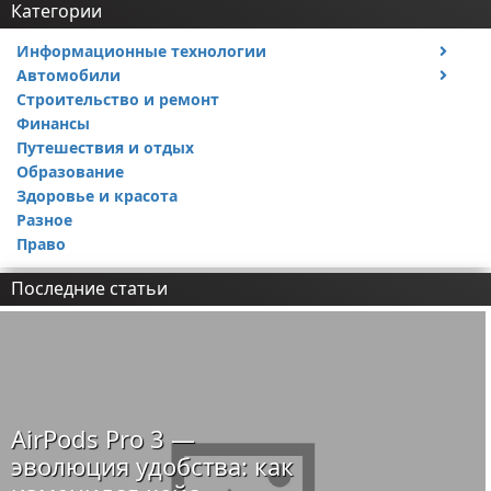
Категории
Информационные технологии
Автомобили
Тесты и обзоры устройств
Строительство и ремонт
Ремонт авто
Финансы
Путешествия и отдых
Образование
Здоровье и красота
Разное
Право
Последние статьи
AirPods Pro 3 —
эволюция удобства: как