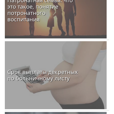
Патронатная семья: что
это такое, понятие
потронатного
воспитания
Срок выплаты декретных
по больничному листу