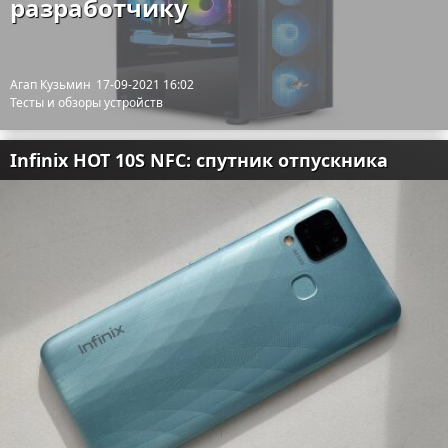
разработчику
Агап Кузьмин
17-09-2021 16:02
Тесты и обзоры устройств
Infinix HOT 10S NFC: спутник отпускника