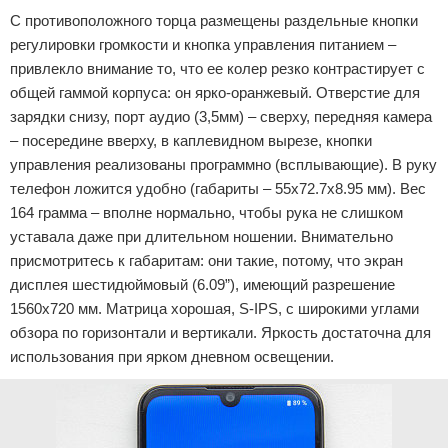
С противоположного торца размещены раздельные кнопки
регулировки громкости и кнопка управления питанием –
привлекло внимание то, что ее колер резко контрастирует с
общей гаммой корпуса: он ярко-оранжевый. Отверстие для
зарядки снизу, порт аудио (3,5мм) – сверху, передняя камера
– посередине вверху, в каплевидном вырезе, кнопки
управления реализованы программно (всплывающие). В руку
телефон ложится удобно (габариты – 55x72.7x8.95 мм). Вес
164 грамма – вполне нормально, чтобы рука не слишком
уставала даже при длительном ношении. Внимательно
присмотритесь к габаритам: они такие, потому, что экран
дисплея шестидюймовый (6.09”), имеющий разрешение
1560х720 мм. Матрица хорошая, S-IPS, с широкими углами
обзора по горизонтали и вертикали. Яркость достаточна для
использования при ярком дневном освещении.