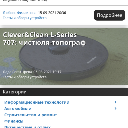
Любовь Филлипова
15-09-2021 20:36
Подробнее
Тесты и обзоры устройств
Clever&Clean L-Series
707: чистюля-топограф
Лада Богатырева
05-08-2021 10:17
Тесты и обзоры устройств
Категории
Информационные технологии
Автомобили
Тесты и обзоры устройств
Строительство и ремонт
Ремонт авто
Финансы
Путешествия и отдых