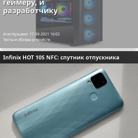
геймеру, и
разработчику
Агап Кузьмин
17-09-2021 16:02
Тесты и обзоры устройств
Infinix HOT 10S NFC: спутник отпускника