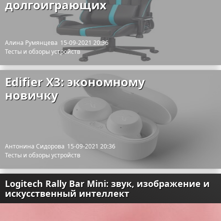
долгоиграющих
Алина Румянцева
15-09-2021 20:36
Тесты и обзоры устройств
Edifier X3: экономному
новичку
Антонина Сидорова
15-09-2021 20:36
Тесты и обзоры устройств
Logitech Rally Bar Mini: звук, изображение и
искусственный интеллект