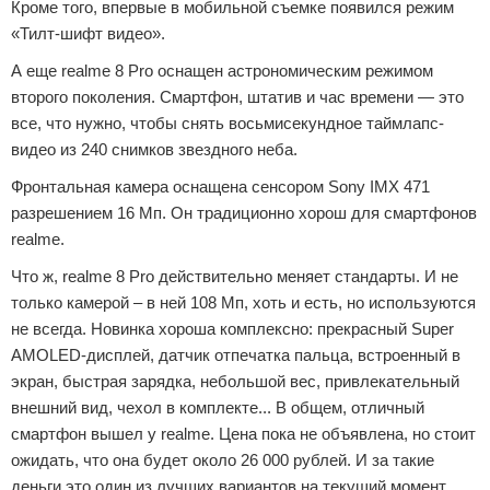
Кроме того, впервые в мобильной съемке появился режим
«Тилт-шифт видео».
А еще realme 8 Pro оснащен астрономическим режимом
второго поколения. Смартфон, штатив и час времени — это
все, что нужно, чтобы снять восьмисекундное таймлапс-
видео из 240 снимков звездного неба.
Фронтальная камера оснащена сенсором Sony IMX 471
разрешением 16 Мп. Он традиционно хорош для смартфонов
realme.
Что ж, realme 8 Pro действительно меняет стандарты. И не
только камерой – в ней 108 Мп, хоть и есть, но используются
не всегда. Новинка хороша комплексно: прекрасный Super
AMOLED-дисплей, датчик отпечатка пальца, встроенный в
экран, быстрая зарядка, небольшой вес, привлекательный
внешний вид, чехол в комплекте... В общем, отличный
смартфон вышел у realme. Цена пока не объявлена, но стоит
ожидать, что она будет около 26 000 рублей. И за такие
деньги это один из лучших вариантов на текущий момент.