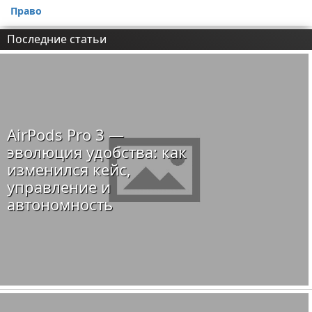
Право
Последние статьи
AirPods Pro 3 —
эволюция удобства: как
изменился кейс,
управление и
автономность