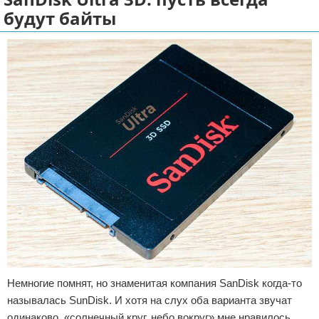
будут байты
Отказ от ответственности
Разное
Право
Немногие помнят, но знаменитая компания SanDisk когда-то
называлась SunDisk. И хотя на слух оба варианта звучат
одинаково, «солнечный круг, небо вокруг» мне нравилось