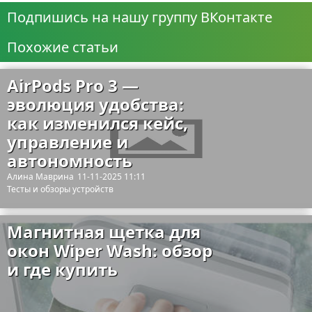
Подпишись на нашу группу ВКонтакте
Похожие статьи
AirPods Pro 3 —
эволюция удобства:
как изменился кейс,
управление и
автономность
Алина Маврина
11-11-2025 11:11
Тесты и обзоры устройств
Магнитная щетка для
окон Wiper Wash: обзор
и где купить