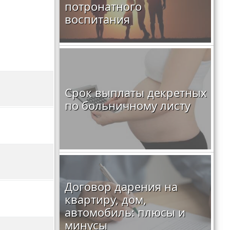
потронатного
воспитания
Срок выплаты декретных
по больничному листу
Договор дарения на
квартиру, дом,
автомобиль: плюсы и
минусы