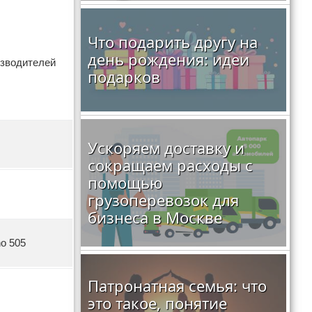
Что подарить другу на
день рождения: идеи
изводителей
подарков
Ускоряем доставку и
сокращаем расходы с
помощью
грузоперевозок для
бизнеса в Москве
o 505
Патронатная семья: что
это такое, понятие