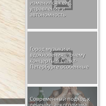
изменился кейс,
управление и
автономность
Город музыки и
вдохновения: почему
концерты в Санкт-
Петербурге особенные
Современный подход к
лечению алкоголизма