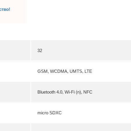
ство!
32
GSM, WCDMA, UMTS, LTE
Bluetooth 4.0, Wi-Fi (n), NFC
micro SDXC