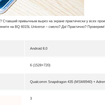
й? Ставший привычным вырез на экране практически у всех про
ляните на BQ 6015L Universe – смело? Да! Практично? Проверим!
Android 8.0
6 (1528×720)
Qualcomm Snapdragon 435 (MSM8940) + Adren
3