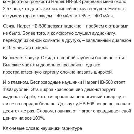
комфортной громкости Harper HB-508 радовали меня около
2,5 часа, что для таких малышей весьма недурно. Емкость
аккумулятора в каждом – 40 мА∙ч, в кейсе – 400 мА∙ч.
Связь Harper HB-508 держат надежно – проблем с отвалами
не было. Более того, я комфортно слушал аудиокнигу,
переходя из одной комнаты в другую, – заявленный диапазон
в 10 м чистая правда.
Вернемся к звуку. Ожидать особой глубины басов не стоит.
Высокие частоты довольно прозрачны, однако
пространственную картину сложно назвать широкой.
И о главном. Беспроводные наушники Harper HB-508 стоят
1990 рублей. Эта цифра красноречиво демонстрирует
жадность Apple, которая просит за аналогичный товар чуть
ли не на порядок больше. Да, звук у HB-508 попроще, но не в
десяток же раз. Словом, новинка от Harper оправдывает свой
ценник на все 100%.
Ключевые слова: наушники гарнитура