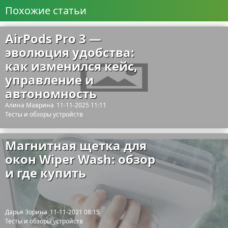
Похожие статьи
AirPods Pro 3 —
эволюция удобства:
как изменился кейс,
управление и
автономность
Алина Маврина
11-11-2025 11:11
Тесты и обзоры устройств
Магнитная щетка для
окон Wiper Wash: обзор
и где купить
Дарья Зорина
11-11-2021 08:15
Тесты и обзоры устройств