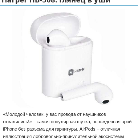
Отказ от ответственности
Разное
Право
«Молодой человек, у вас провода от наушников
отвалились!» – самая популярная шутка, порожденная эрой
iPhone без разъема для гарнитуры. AirPods – отличная
иллюстрация добровольно-принудительной экосистемы