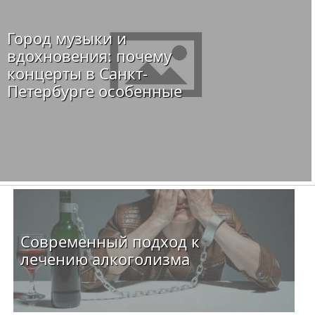
Город музыки и
вдохновения: почему
концерты в Санкт-
Петербурге особенные
Современный подход к
лечению алкоголизма