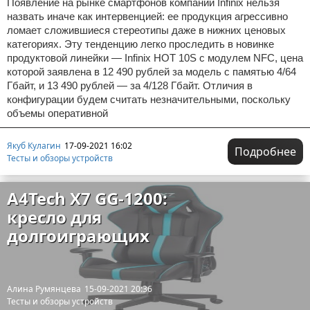
Появление на рынке смартфонов компании Infinix нельзя
назвать иначе как интервенцией: ее продукция агрессивно
ломает сложившиеся стереотипы даже в нижних ценовых
категориях. Эту тенденцию легко проследить в новинке
продуктовой линейки — Infinix HOT 10S с модулем NFC, цена
которой заявлена в 12 490 рублей за модель с памятью 4/64
Гбайт, и 13 490 рублей — за 4/128 Гбайт. Отличия в
конфигурации будем считать незначительными, поскольку
объемы оперативной
Якуб Кулагин
17-09-2021 16:02
Подробнее
Тесты и обзоры устройств
A4Tech X7 GG-1200:
кресло для
долгоиграющих
Алина Румянцева
15-09-2021 20:36
Тесты и обзоры устройств