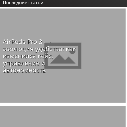
Последние статьи
AirPods Pro 3 —
эволюция удобства: как
изменился кейс,
управление и
автономность