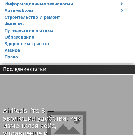
Информационные технологии
Автомобили
Тесты и обзоры устройств
Строительство и ремонт
Ремонт авто
Финансы
Путешествия и отдых
Образование
Здоровье и красота
Разное
Право
Последние статьи
AirPods Pro 3 —
эволюция удобства: как
изменился кейс,
управление и