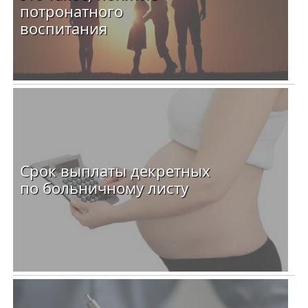
потронатного
воспитания
Срок выплаты декретных
по больничному листу