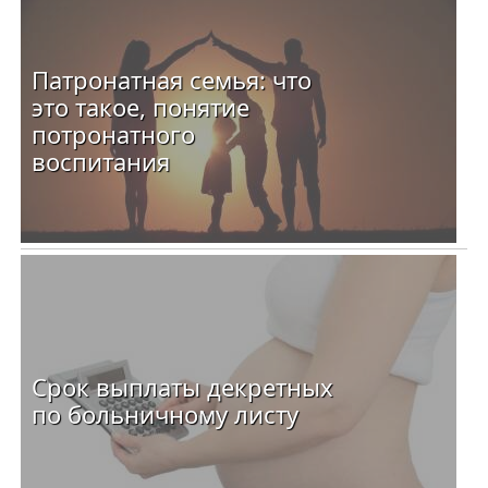
Патронатная семья: что
это такое, понятие
потронатного
воспитания
Срок выплаты декретных
по больничному листу