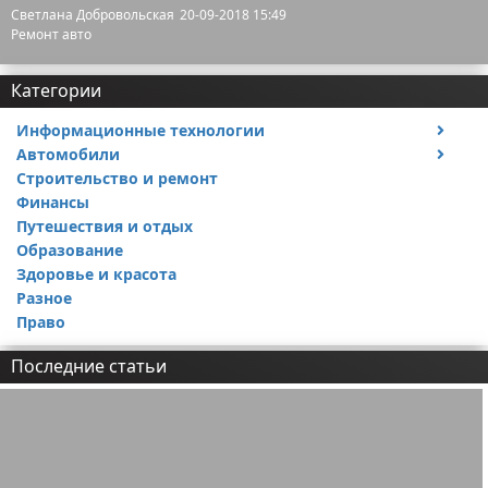
Светлана Добровольская
20-09-2018 15:49
Ремонт авто
Категории
Информационные технологии
Автомобили
Тесты и обзоры устройств
Строительство и ремонт
Ремонт авто
Финансы
Путешествия и отдых
Образование
Здоровье и красота
Разное
Право
Последние статьи