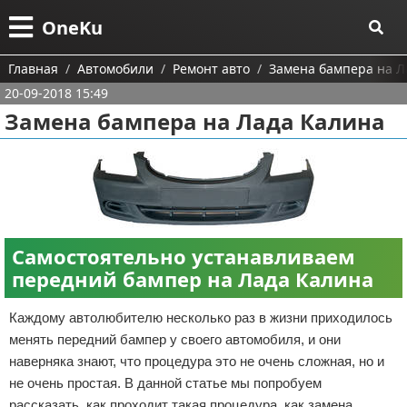
Меню
X
OneKu
Главная
Главная
Автомобили
Ремонт авто
Замена бампера на Л
20-09-2018 15:49
Категории
Замена бампера на Лада Калина
Поиск
Информационные технологии
О проекте
Автомобили
Тесты и обзоры устройств
Контакты
Строительство и ремонт
Ремонт авто
Самостоятельно устанавливаем
Сотрудничество
Финансы
передний бампер на Лада Калина
Размещение рекламы
Путешествия и отдых
Каждому автолюбителю несколько раз в жизни приходилось
менять передний бампер у своего автомобиля, и они
Для правообладателей
Образование
наверняка знают, что процедура это не очень сложная, но и
не очень простая. В данной статье мы попробуем
Условия предоставления информации
Здоровье и красота
рассказать, как проходит такая процедура, как замена