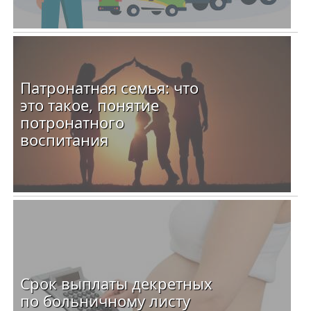
Патронатная семья: что
это такое, понятие
потронатного
воспитания
Срок выплаты декретных
по больничному листу