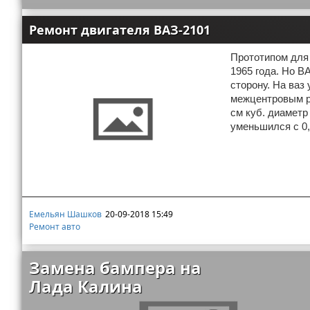
Ремонт двигателя ВАЗ-2101
Прототипом для
1965 года. Но В
сторону. На ваз
межцентровым р
см куб. диаметр
уменьшился с 0,
Емельян Шашков
20-09-2018 15:49
Ремонт авто
Замена бампера на
Лада Калина