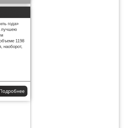
иль года»
в лучшею
ым
 объеме 1198
, наоборот,
Подробнее