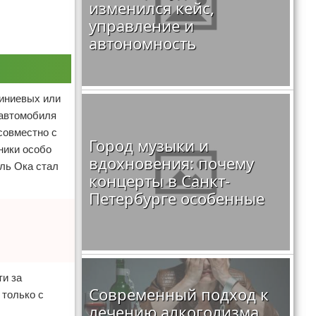
изменился кейс,
управление и
автономность
миниевых или
 автомобиля
совместно с
Город музыки и
ники особо
вдохновения: почему
ль Ока стал
концерты в Санкт-
Петербурге особенные
ти за
Современный подход к
 только с
лечению алкоголизма