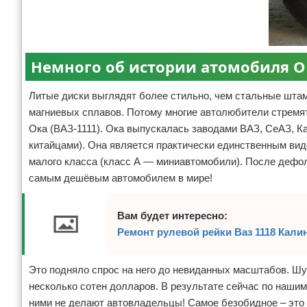
Отказ от ответственности
Разное
Право
Немного об истории атомобиля ОКА
Литые диски выглядят более стильно, чем стальные штам
магниевых сплавов. Потому многие автолюбители стремят
Ока (ВАЗ-1111). Ока выпускалась заводами ВАЗ, СеАЗ, К
китайцами). Она является практически единственным ви
малого класса (класс А — миниавтомобили). После дефол
самым дешёвым автомобилем в мире!
Вам будет интересно:
Ремонт рулевой рейки Ваз 1118 Кали
Это подняло спрос на него до невиданных масштабов. Шу
несколько сотен долларов. В результате сейчас по нашим
ними не делают автовладельцы! Самое безобидное – это