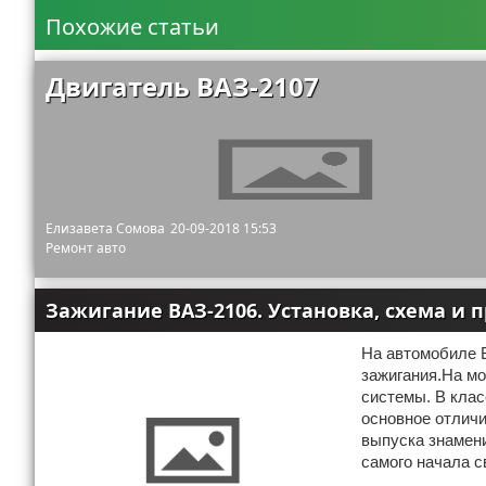
Похожие статьи
Двигатель ВАЗ-2107
Елизавета Сомова
20-09-2018 15:53
Ремонт авто
Зажигание ВАЗ-2106. Установка, схема и 
На автомобиле 
зажигания.На м
системы. В клас
основное отличи
выпуска знамени
самого начала с