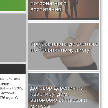
потронатного
воспитания
Срок выплаты декретных
по больничному листу
кая система
ктные
Договор дарения на
ме – 27 3705,
квартиру, дом,
 История
76 года. С
автомобиль: плюсы и
минусы