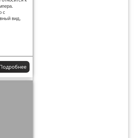
мпера.
о с
вный вид,
Подробнее