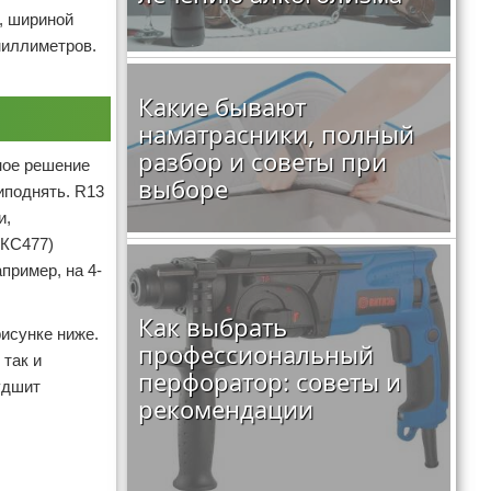
, шириной
миллиметров.
Какие бывают
наматрасники, полный
разбор и советы при
ное решение
выборе
иподнять. R13
и,
(КС477)
пример, на 4-
Как выбрать
рисунке ниже.
профессиональный
 так и
перфоратор: советы и
удшит
рекомендации