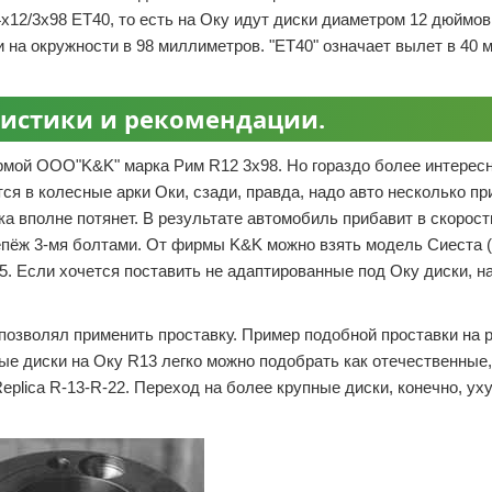
х12/3х98 ET40, то есть на Оку идут диски диаметром 12 дюймов
 на окружности в 98 миллиметров. "ET40" означает вылет в 40 
ристики и рекомендации.
рмой ООО"K&K" марка Рим R12 3х98. Но гораздо более интерес
ся в колесные арки Оки, сзади, правда, надо авто несколько пр
а вполне потянет. В результате автомобиль прибавит в скорост
епёж 3-мя болтами. От фирмы K&K можно взять модель Сиеста 
5. Если хочется поставить не адаптированные под Оку диски, на
позволял применить проставку. Пример подобной проставки на 
е диски на Оку R13 легко можно подобрать как отечественные,
eplica R-13-R-22. Переход на более крупные диски, конечно, ух