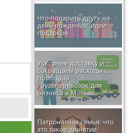
Что подарить другу на
день рождения: идеи
подарков
Ускоряем доставку и
сокращаем расходы с
помощью
грузоперевозок для
бизнеса в Москве
Патронатная семья: что
это такое, понятие