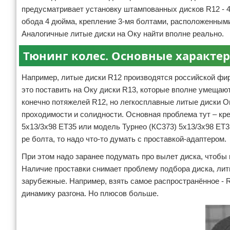
предусматривает установку штампованных дисков R12 - 4
обода 4 дюйма, крепление 3-мя болтами, расположенными
Аналогичные литые диски на Оку найти вполне реально.
Тюнинг колес. Основные характе
Например, литые диски R12 производятся российской фи
это поставить на Оку диски R13, которые вполне умещают
конечно потяжелей R12, но легкосплавные литые диски Ок
проходимости и солидности. Основная проблема тут – кр
5х13/3х98 ET35 или модель Турнео (КС373) 5х13/3х98 ET3
ре болта, то надо что-то думать с проставкой-адаптером.
При этом надо заранее подумать про вылет диска, чтобы 
Наличие проставки снимает проблему подбора диска, литы
зарубежные. Например, взять самое распространённое - R
динамику разгона. Но плюсов больше.