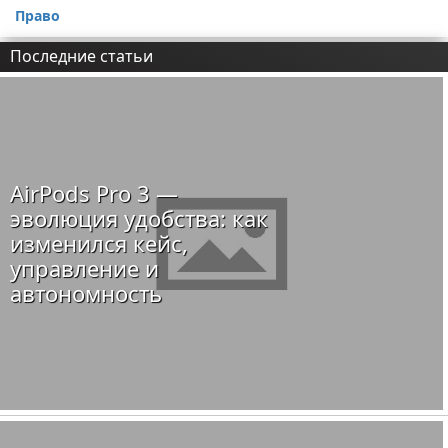
Право
Последние статьи
AirPods Pro 3 —
эволюция удобства: как
изменился кейс,
управление и
автономность