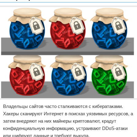
Отказ от ответственности
Разное
Право
Владельцы сайтов часто сталкиваются с кибератаками.
Хакеры сканируют Интернет в поисках уязвимых ресурсов, а
затем внедряют на них майнеры криптовалют, крадут
конфиденциальную информацию, устраивают DDoS-атаки
или шифруют данные и требуют выкупа.