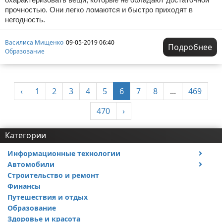
прочностью. Они легко ломаются и быстро приходят в
негодность.
Василиса Мищенко
09-05-2019 06:40
Подробнее
Образование
‹
1
2
3
4
5
6
7
8
...
469
470
›
Категории
Информационные технологии
Автомобили
Тесты и обзоры устройств
Строительство и ремонт
Ремонт авто
Финансы
Путешествия и отдых
Образование
Здоровье и красота